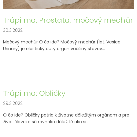
o
v
Trápi ma: Prostata, močový mechúr
30.3.2022
Močový mechúr O čo ide? Močový mechúr (lat. Vesica
Urinary) je elastický dutý orgán väčšiny stavov...
Trápi ma: Obličky
29.3.2022
O čo ide? Obličky patria k životne dôležitým orgánom a pre
život človeka sú rovnako dôležité ako sr...