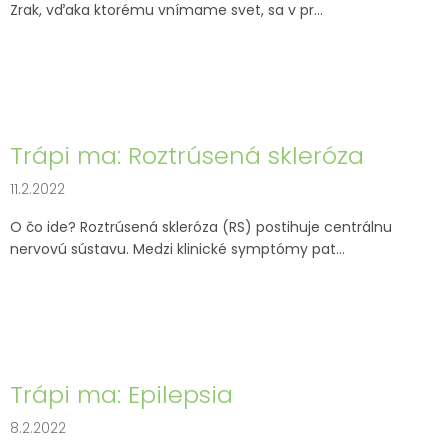
Zrak, vďaka ktorému vnímame svet, sa v pr...
Trápi ma: Roztrúsená skleróza
11.2.2022
O čo ide? Roztrúsená skleróza (RS) postihuje centrálnu
nervovú sústavu. Medzi klinické symptómy pat...
Trápi ma: Epilepsia
8.2.2022