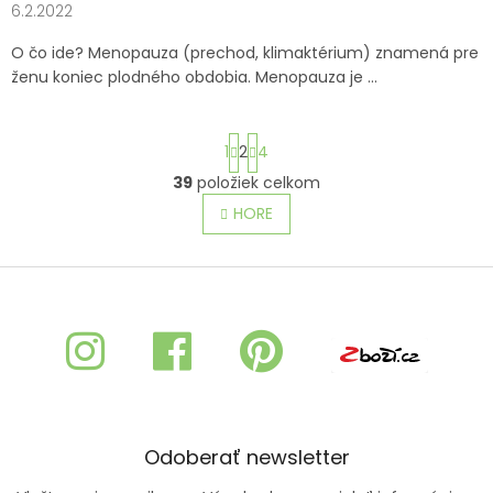
6.2.2022
O čo ide? Menopauza (prechod, klimaktérium) znamená pre
ženu koniec plodného obdobia. Menopauza je ...
S
1
2
4
t
r
39
položiek celkom
O
á
v
HORE
n
l
k
o
á
v
Z
d
a
a
á
n
c
p
i
i
ä
e
e
t
p
i
r
e
v
k
Odoberať newsletter
y
v