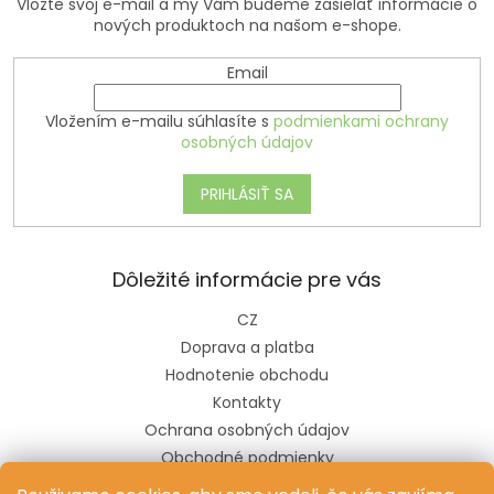
Vložte svoj e-mail a my Vám budeme zasielať informácie o
ý
nových produktoch na našom e-shope.
p
i
s
Email
u
Vložením e-mailu súhlasíte s
podmienkami ochrany
osobných údajov
PRIHLÁSIŤ SA
Dôležité informácie pre vás
CZ
Doprava a platba
Hodnotenie obchodu
Kontakty
Ochrana osobných údajov
Obchodné podmienky
Pravidlá súťaže na sociálnych sieťach