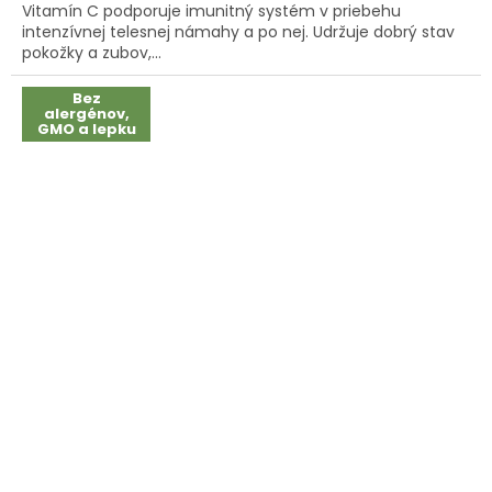
Vitamín C podporuje imunitný systém v priebehu
5
intenzívnej telesnej námahy a po nej. Udržuje dobrý stav
hviezdičiek.
pokožky a zubov,...
Bez
alergénov,
GMO a lepku