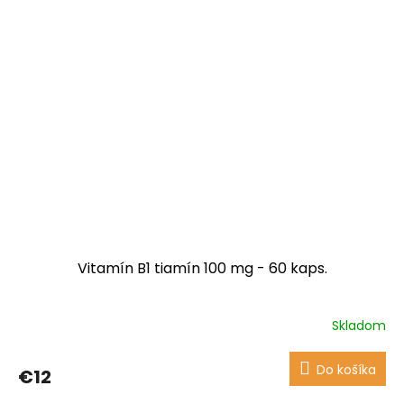
Vitamín B1 tiamín 100 mg - 60 kaps.
Skladom
Priemerné
hodnotenie
produktu
Do košíka
€12
je
4,3