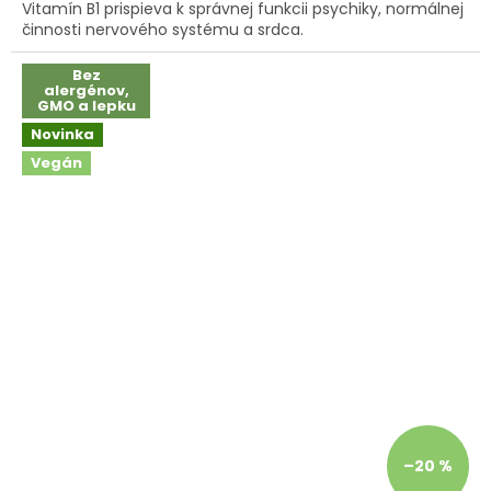
Vitamín B1 prispieva k správnej funkcii psychiky, normálnej
z
činnosti nervového systému a srdca.
5
hviezdičiek.
Bez
alergénov,
GMO a lepku
Novinka
Vegán
–20 %