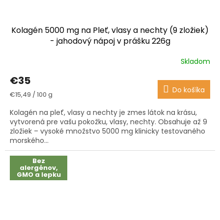
Kolagén 5000 mg na Pleť, vlasy a nechty (9 zložiek)
- jahodový nápoj v prášku 226g
Skladom
Priemerné
hodnotenie
€35
produktu
Do košíka
je
Jednotková
€15,49 / 100 g
3,8
cena:
z
Kolagén na pleť, vlasy a nechty je zmes látok na krásu,
5
vytvorená pre vašu pokožku, vlasy, nechty. Obsahuje až 9
hviezdičiek.
zložiek – vysoké množstvo 5000 mg klinicky testovaného
morského...
Bez
alergénov,
GMO a lepku