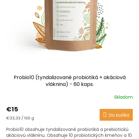
Probio10 (tyndalizované probiotiká + akáciová
vláknina) - 60 kaps.
Skladom
Priemerné
hodnotenie
€15
produktu
Do košíka
je
Jednotková
€33,33 / 100 g
3,9
cena:
z
Probio10 obsahuje tyndalizované probiotiká a prebiotickú
5
akáciovú vlákninu. Obsahuje 10 probiotických kmeňov a 10