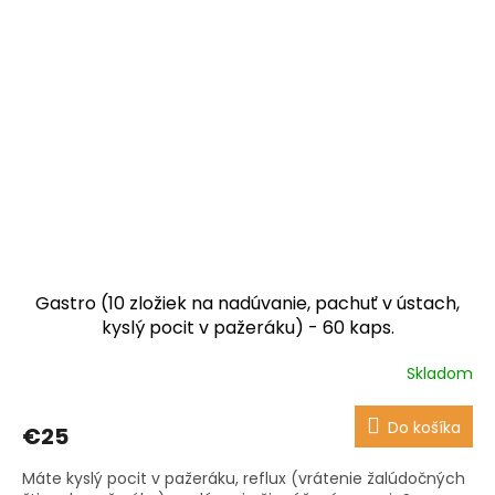
Gastro (10 zložiek na nadúvanie, pachuť v ústach,
kyslý pocit v pažeráku) - 60 kaps.
Skladom
Priemerné
hodnotenie
produktu
Do košíka
€25
je
3,6
Máte kyslý pocit v pažeráku, reflux (vrátenie žalúdočných
z