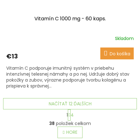
Vitamín C 1000 mg - 60 kaps.
Skladom
Priemerné
hodnotenie
produktu
Do košíka
€13
je
5,0
Vitamín C podporuje imunitný systém v priebehu
z
intenzívnej telesnej námahy a po nej. Udržuje dobrý stav
5
pokožky a zubov, výrazne podporuje tvorbu kolagénu a
hviezdičiek.
prispieva k správnej...
NAČÍTAŤ 12 ĎALŠÍCH
S
1
4
t
O
r
38
položiek celkom
v
á
l
HORE
n
á
k