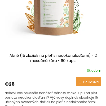
u
k
t
o
v
Akné (15 zložiek na pleť s nedokonalosťami) - 2
mesačná kúra - 60 kaps.
Skladom
Priemerné
hodnotenie
produktu
Do košíka
€26
je
3,7
Nebaví vás neustále nanášať nánosy make-upu na pleť
z
posiatu nedokonalosťami? Výživový doplnok obsahuje 15
5
účinných overených zložiek na pleť s nedokonalosťami.
hviezdičiek.