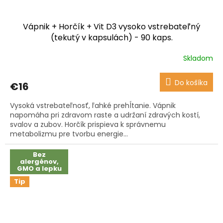
Vápnik + Horčík + Vit D3 vysoko vstrebateľný
(tekutý v kapsulách) - 90 kaps.
Skladom
Priemerné
hodnotenie
produktu
Do košíka
€16
je
3,6
Vysoká vstrebateľnosť, ľahké prehĺtanie. Vápnik
z
napomáha pri zdravom raste a udržaní zdravých kostí,
5
svalov a zubov. Horčík prispieva k správnemu
hviezdičiek.
metabolizmu pre tvorbu energie...
Bez
alergénov,
GMO a lepku
Tip