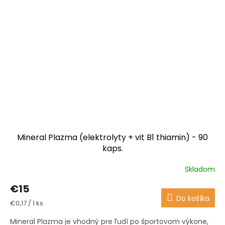
Mineral Plazma (elektrolyty + vit B1 thiamin) - 90
kaps.
Skladom
Priemerné
hodnotenie
€15
produktu
Do košíka
je
Jednotková
€0,17 / 1 ks
4,4
cena:
z
Mineral Plazma je vhodný pre ľudí po športovom výkone,