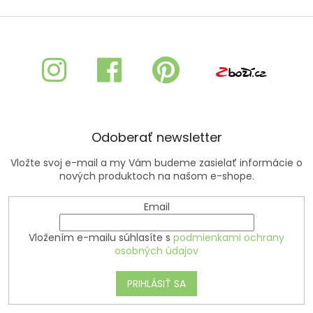
o
d
v
Z
a
a
c
á
n
i
p
i
e
ä
e
p
t
r
i
v
e
k
y
Odoberať newsletter
v
ý
Vložte svoj e-mail a my Vám budeme zasielať informácie o
p
nových produktoch na našom e-shope.
i
s
Email
u
Vložením e-mailu súhlasíte s
podmienkami ochrany
osobných údajov
PRIHLÁSIŤ SA