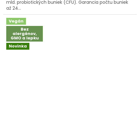
hviezdičiek.
mld. probiotických buniek (CFU). Garancia počtu buniek
až 24...
Vegán
Bez
alergénov,
GMO a lepku
Novinka