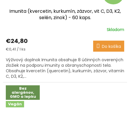
Imunita (kvercetin, kurkumín, zázvor, vit C, D3, K2,
selén, zinok) - 60 kaps.
Skladom
Priemerné
hodnotenie
€24,80
produktu
Do košíka
je
Jednotková
€0,41 / 1 ks
4,5
cena:
z
Výživový doplnok Imunita obsahuje 8 účinných overených
5
zložiek na podporu imunity a obranyschopnosti tela.
hviezdičiek.
Obsahuje kvercetín (quercetin), kurkumín, zázvor, vitamín
C, D3, K2,...
Bez
alergénov,
GMO a lepku
Vegán