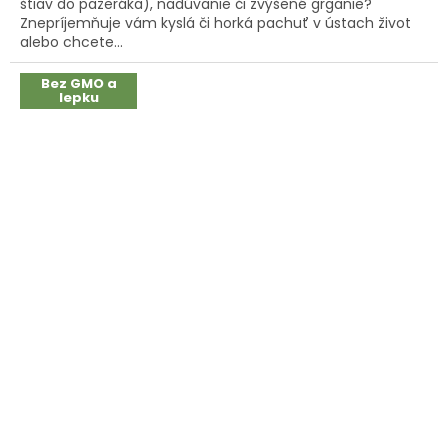
štiav do pažeráka), nadúvanie či zvýšené grganie?
5
Znepríjemňuje vám kyslá či horká pachuť v ústach život
hviezdičiek.
alebo chcete...
Bez GMO a
lepku