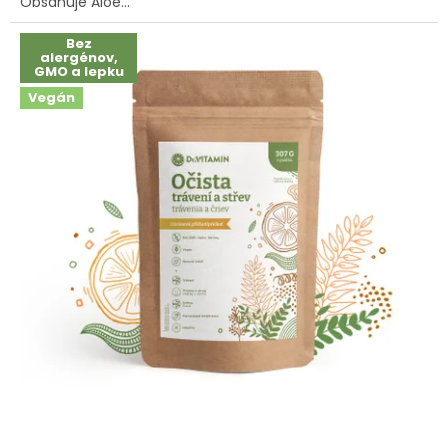
Obsahuje Aloe...
Bez
alergénov,
GMO a lepku
Vegán