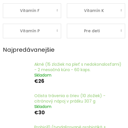
Vitamín F
Vitamín K
Vitamín P
Pre deti
Najpredávanejšie
Akné (15 zložiek na pleť s nedokonalosťami)
- 2 mesačná kúra - 60 kaps.
Skladom
€26
Očista trávenia a čriev (10 zložiek) -
citrónový nápoj v prášku 307 g
Skladom
€30
Probio10 (tyndalizované probiotiká +