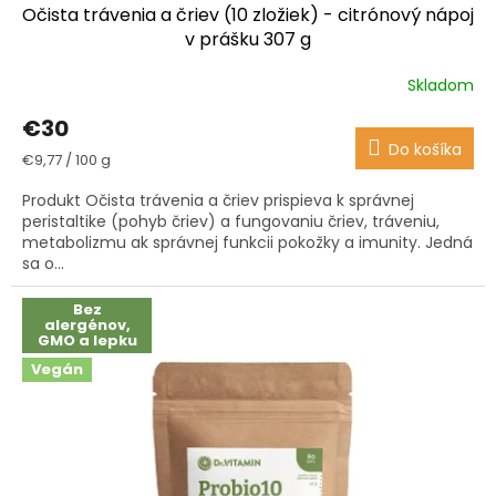
Očista trávenia a čriev (10 zložiek) - citrónový nápoj
v prášku 307 g
Skladom
Priemerné
hodnotenie
€30
produktu
Do košíka
je
Jednotková
€9,77 / 100 g
3,6
cena:
z
Produkt Očista trávenia a čriev prispieva k správnej
5
peristaltike (pohyb čriev) a fungovaniu čriev, tráveniu,
hviezdičiek.
metabolizmu ak správnej funkcii pokožky a imunity. Jedná
sa o...
Bez
alergénov,
GMO a lepku
Vegán