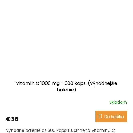
Vitamín C 1000 mg - 300 kaps. (výhodnejšie
balenie)
Skladom
Priemerné
hodnotenie
produktu
Do košíka
€38
je
4,9
Výhodné balenie až 300 kapsúl účinného Vitamínu C.
z