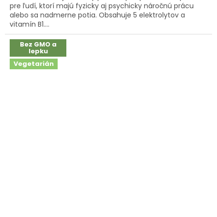
5
pre ľudí, ktorí majú fyzicky aj psychicky náročnú prácu
hviezdičiek.
alebo sa nadmerne potia. Obsahuje 5 elektrolytov a
vitamín B1....
Bez GMO a
lepku
Vegetarián