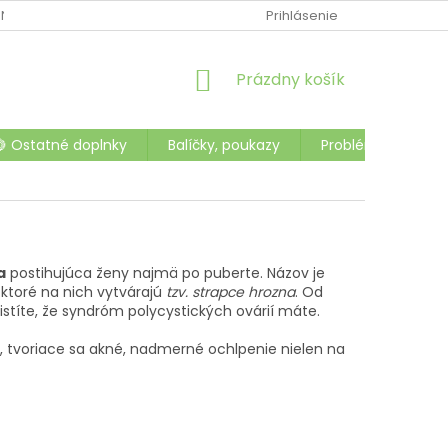
NTAKTY
OCHRANA OSOBNÝCH ÚDAJOV
Prihlásenie
OBCHODNÉ PODMI
NÁKUPNÝ
Prázdny košík
KOŠÍK
🍋 Ostatné doplnky
Balíčky, poukazy
Problémy a choro
a
postihujúca ženy najmä po puberte. Názov je
ktoré na nich vytvárajú
tzv. strapce hrozna
. Od
istíte, že syndróm polycystických ovárií máte.
 tvoriace sa akné, nadmerné ochlpenie nielen na