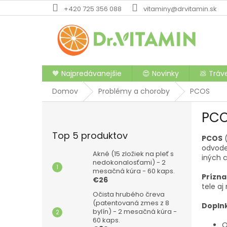
Prejsť
+420 725 356 088
vitaminy@drvitamin.sk
na
obsah
🧡 Najpredávanejšie
😍 Novinky
💩 Tráv
Domov
Problémy a choroby
PCOS
B
PC
o
č
Top 5 produktov
PCOS
(
n
odvode
ý
Akné (15 zložiek na pleť s
iných c
p
nedokonalosťami) - 2
mesačná kúra - 60 kaps.
a
Prízn
€26
n
tele aj
e
Očista hrubého čreva
(patentovaná zmes z 8
l
Doplnk
bylín) - 2 mesačná kúra -
60 kaps.
O