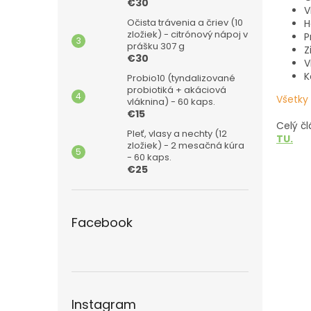
€30
V
Očista trávenia a čriev (10
H
zložiek) - citrónový nápoj v
P
prášku 307 g
Z
€30
V
K
Probio10 (tyndalizované
probiotiká + akáciová
Všetky
vláknina) - 60 kaps.
€15
Celý č
Pleť, vlasy a nechty (12
TU.
zložiek) - 2 mesačná kúra
- 60 kaps.
€25
Facebook
Instagram