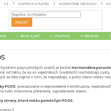
CZ
DOPRAVA A PLATBA
HODNOTENIE OBCHODU
KO
HĽADAŤ
enie
✨ Akné a pleť
🍊 Vitamíny
🌱 Minerály
OS
Syndróm polycystických ovárií) je bežná
hormonálna poruch
ný od faktu, že sa vo vaječníkoch (ováriách) nachádzajú cysty, 
ýst sa líšia najmä v tom, že nepraskajú, a preto často vôbec nez
aky PCOS:
prerušovaná a nepravidelná menštruácia, neplodnosť,
 na tvári, intenzívne priberanie, vypadávanie vlasov.
y stravy, ktoré môžu pomôcť pri PCOS:
mega 3