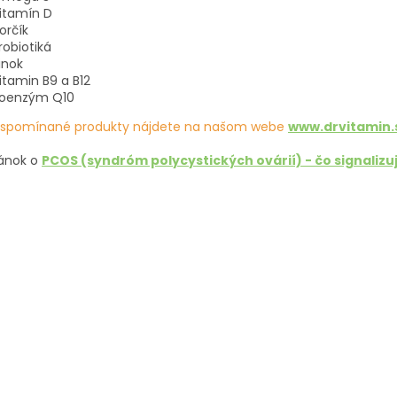
itamín D
orčík
robiotiká
inok
itamin B9 a B12
oenzým Q10
 spomínané produkty nájdete na našom webe
www.drvitamin.
lánok o
PCOS (syndróm polycystických ovárií) - čo signalizuj