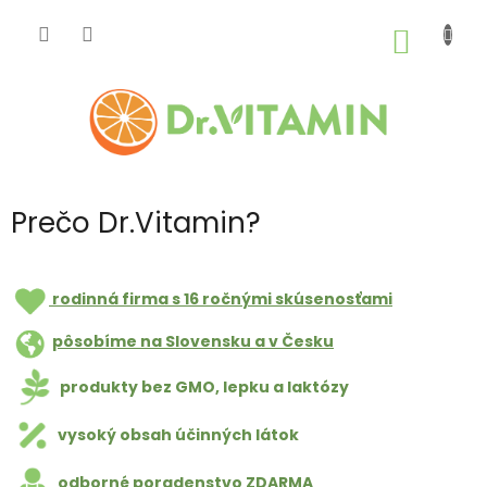
Prejsť
na
NÁKU
obsah
KOŠÍK
Prečo Dr.Vitamin?
rodinná firma s 16 ročnými skúsenosťami
pôsobíme na Slovensku a v Česku
produkty bez GMO, lepku a laktózy
vysoký obsah účinných látok
odborné poradenstvo ZDARMA