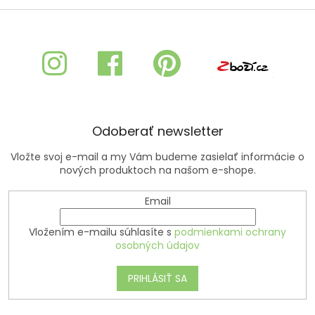
Z
á
p
ä
t
i
e
Odoberať newsletter
Vložte svoj e-mail a my Vám budeme zasielať informácie o
nových produktoch na našom e-shope.
Email
Vložením e-mailu súhlasíte s
podmienkami ochrany
osobných údajov
PRIHLÁSIŤ SA