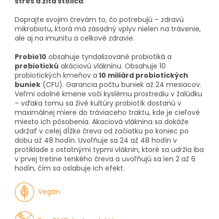
stres a žltá stolica
.
Doprajte svojim črevám to, čo potrebujú – zdravú
mikrobiotu, ktorá má zásadný vplyv nielen na trávenie,
ale aj na imunitu a celkové zdravie.
Probio10
obsahuje tyndalizované probiotiká a
prebiotickú
akáciovú vlákninu. Obsahuje 10
probiotických kmeňov a
10 miliárd probiotických
buniek
(CFU). Garancia počtu buniek až 24 mesiacov.
Veľmi odolné kmene voči kyslému prostrediu v žalúdku
– vďaka tomu sa živé kultúry probiotík dostanú v
maximálnej miere do tráviaceho traktu, kde je cieľové
miesto ich pôsobenia. Akaciová vláknina sa dokáže
udržať v celej dĺžke čreva od začiatku po koniec po
dobu až 48 hodín. Uvoľňuje sa 24 až 48 hodín v
protiklade s ostatnými typmi vláknin, ktoré sa udržia iba
v prvej tretine tenkého čreva a uvoľňujú sa len 2 až 6
hodín, čím sa oslabuje ich efekt.
Vegán