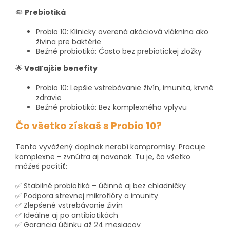
🦠
Prebiotiká
Probio 10: Klinicky overená akáciová vláknina ako
živina pre baktérie
Bežné probiotiká: Často bez prebiotickej zložky
🌟
Vedľajšie benefity
Probio 10: Lepšie vstrebávanie živín, imunita, krvné
zdravie
Bežné probiotiká: Bez komplexného vplyvu
Čo všetko získaš s Probio 10?
Tento vyvážený doplnok nerobí kompromisy. Pracuje
komplexne - zvnútra aj navonok. Tu je, čo všetko
môžeš pocítiť:
✅ Stabilné probiotiká – účinné aj bez chladničky
✅ Podpora strevnej mikroflóry a imunity
✅ Zlepšené vstrebávanie živín
✅ Ideálne aj po antibiotikách
✅ Garancia účinku až 24 mesiacov