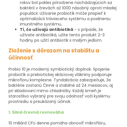
rokov bol pokles prirodzene nachádzajúcich sa
baktérií v črevách až 1000 násobný oproti mladej
populácii. Užívanie probiotík môže prispieť k
optimalizácii tráviaceho systému a posilneniu
imunitného systému.
Tí, čo užívajú antibiotiká
- v prípade, že
užívate antibiotiká, užite tento produkt 2-3
hodiny po užití antibiotík s malým jedlom.
Zloženie s dôrazom na stabilitu a
účinnosť
Probio 10 je moderný symbiotický doplnok. Spojenie
probiotík a prebiotickej akáciovej vlákniny podporuje
mikrofloru komplexne. Tyndalizácia zabezpečuje, že
baktérie zostanú Činné a stabilné až 24 mesiacov, aj
pri skladovaní mimo chladničky. Každý kmeň je
starostlivo vybraný pre svoju odolnosť voči kyslému
prostrediu a preukázaný účinok.
1. Silná črevná rovnováha
10 miliárd CFU denne pomáha obnoviť mikroflóru,