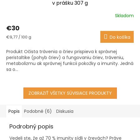
v prášku 307 g
Skladom
Priemerné
hodnotenie
€30
produktu
je
Jednotková
€9,77 / 100 g
Do košíka
3,6
cena:
z
Produkt Očista trávenia a čriev prispieva k správnej
5
peristaltike (pohyb čriev) a fungovaniu čriev, tráveniu,
hviezdičiek.
metabolizmu ak správnej funkcii pokožky a imunity. Jedná
sa o...
ZOBRAZIŤ VŠETKY SÚVISIACE PRODUKTY
Popis
Podobné (6)
Diskusia
Podrobný popis
Vedeli ste, že až 70 % imunity sídli v črevách? Práve