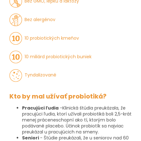
Bez GMO, lepku a laktózy
Bez alergénov
10 probiotických kmeňov
10 miliárd probiotických buniek
Tyndalizované
Kto by mal užívať probiotiká?
Pracujúci ľudia
-Klinická štúdia preukázala, že
pracujúci ľudia, ktorí užívali probiotiká boli 2,5-krát
menej práceneschopní ako tí, ktorým bolo
podávané placebo. Účinok probiotík sa najviac
preukázal u pracujúcich na smeny.
Seniori
- Štúdie preukázali, že u seniorov nad 60