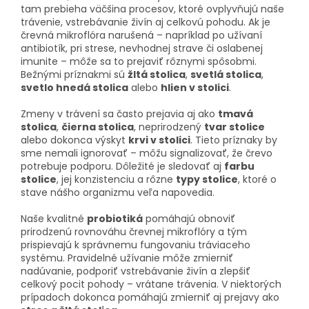
tam prebieha väčšina procesov, ktoré ovplyvňujú naše
trávenie, vstrebávanie živín aj celkovú pohodu. Ak je
črevná mikroflóra narušená – napríklad po užívaní
antibiotík, pri strese, nevhodnej strave či oslabenej
imunite – môže sa to prejaviť rôznymi spôsobmi.
Bežnými príznakmi sú
žltá stolica
,
svetlá stolica
,
svetlo hnedá stolica
alebo
hlien v stolici
.
Zmeny v trávení sa často prejavia aj ako
tmavá
stolica
,
čierna stolica
, neprirodzený
tvar stolice
alebo dokonca výskyt
krvi v stolici
. Tieto príznaky by
sme nemali ignorovať – môžu signalizovať, že črevo
potrebuje podporu. Dôležité je sledovať aj
farbu
stolice
, jej konzistenciu a rôzne
typy stolice
, ktoré o
stave nášho organizmu veľa napovedia.
Naše kvalitné
probiotiká
pomáhajú obnoviť
prirodzenú rovnováhu črevnej mikroflóry a tým
prispievajú k správnemu fungovaniu tráviaceho
systému. Pravidelné užívanie môže zmierniť
nadúvanie, podporiť vstrebávanie živín a zlepšiť
celkový pocit pohody – vrátane trávenia. V niektorých
prípadoch dokonca pomáhajú zmierniť aj prejavy ako