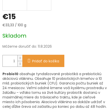
€15
Jednotková
€33,33 / 100 g
cena:
Skladom
Môžeme doručiť do:
11.8.2026
Pridať do košíka
Probio10
obsahuje tyndalizované probiotiká a prebiotickú
akáciovú vlákninu. Obsahuje 10 probiotických kmeňov a 10
mld. probiotických buniek (CFU). Garancia počtu buniek až
24 mesiacov. Veľmi odolné kmene voči kyslému prostrediu v
žalúdku – vďaka tomu sa živé kultúry probiotík dostanú v
maximálnej miere do tráviaceho traktu, kde je cieľové
miesto ich pôsobenia. Akaciová vláknina sa dokáže udržať v
celej dĺžke čreva od začiatku po koniec po dobu až 48 hodín.