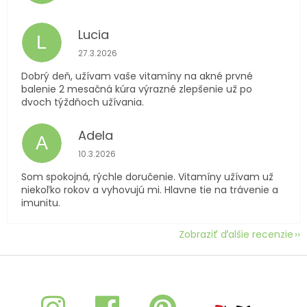
Lucia
L
Hodnotenie obchodu je 5 z 5 hviezdičiek.
27.3.2026
Dobrý deň, užívam vaše vitamíny na akné prvné
balenie 2 mesačná kúra výrazné zlepšenie už po
dvoch týždňoch užívania.
Adela
A
Hodnotenie obchodu je 5 z 5 hviezdičiek.
10.3.2026
Som spokojná, rýchle doručenie. Vitamíny užívam už
niekoľko rokov a vyhovujú mi. Hlavne tie na trávenie a
imunitu.
Zobraziť ďalšie recenzie
Z
á
p
ä