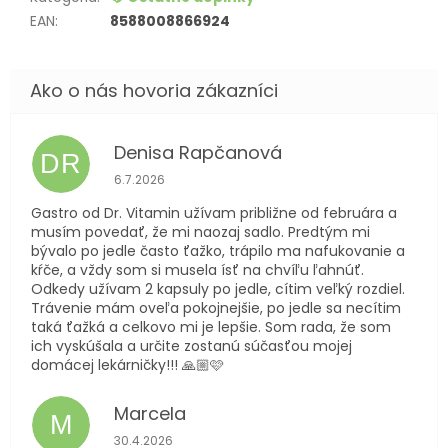
EAN
:
8588008866924
Denisa Rapčanová
DR
Hodnotenie obchodu je 5 z 5 hviezdičiek.
6.7.2026
Gastro od Dr. Vitamin užívam približne od februára a
musím povedať, že mi naozaj sadlo. Predtým mi
bývalo po jedle často ťažko, trápilo ma nafukovanie a
kŕče, a vždy som si musela ísť na chvíľu ľahnúť.
Odkedy užívam 2 kapsuly po jedle, cítim veľký rozdiel.
Trávenie mám oveľa pokojnejšie, po jedle sa necítim
taká ťažká a celkovo mi je lepšie. Som rada, že som
ich vyskúšala a určite zostanú súčasťou mojej
domácej lekárničky!!! 🙏🏼🩷
Marcela
M
Hodnotenie obchodu je 5 z 5 hviezdičiek.
30.4.2026