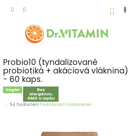
Prejsť
na
NÁKU
obsah
KOŠÍK
Probio10 (tyndalizované
probiotiká + akáciová vláknina)
- 60 kaps.
Vegán
Bez
alergénov,
GMO a lepku
Priemerné
54 hodnotení
Podrobnosti hodnotenia
hodnotenie
produktu
je
3,9
z