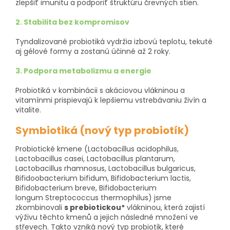
zlepšiť imunitu a podporiť štruktúru črevných stien.
2. Stabilita bez kompromisov
Tyndalizované probiotiká vydržia izbovú teplotu, tekuté
aj gélové formy a zostanú účinné až 2 roky.
3. Podpora metabolizmu a energie
Probiotiká v kombinácii s akáciovou vlákninou a
vitamínmi prispievajú k lepšiemu vstrebávaniu živín a
vitalite.
Symbiotiká (nový typ probiotík)
Probiotické kmene (Lactobacillus acidophilus,
Lactobacillus casei, Lactobacillus plantarum,
Lactobacillus rhamnosus, Lactobacillus bulgaricus,
Bifidoobacterium bifidum, Bifidobacterium lactis,
Bifidobacterium breve, Bifidobacterium
longum Streptococcus thermophilus) jsme
zkombinovali
s prebiotickou*
vlákninou, která zajistí
výživu těchto kmenů a jejich následné množení ve
střevech. Takto vzniká nový typ probiotik, které