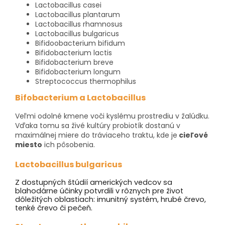
Lactobacillus casei
Lactobacillus plantarum
Lactobacillus rhamnosus
Lactobacillus bulgaricus
Bifidoobacterium bifidum
Bifidobacterium lactis
Bifidobacterium breve
Bifidobacterium longum
Streptococcus thermophilus
Bifobacterium a Lactobacillus
Veľmi odolné kmene voči kyslému prostrediu v žalúdku.
Vďaka tomu sa živé kultúry probiotík dostanú v
maximálnej miere do tráviaceho traktu, kde je
cieľové
miesto
ich pôsobenia.
Lactobacillus bulgaricus
Z dostupných štúdií amerických vedcov sa
blahodárne účinky potvrdili v rôznych pre život
dôležitých oblastiach: imunitný systém, hrubé črevo,
tenké črevo či pečeň.