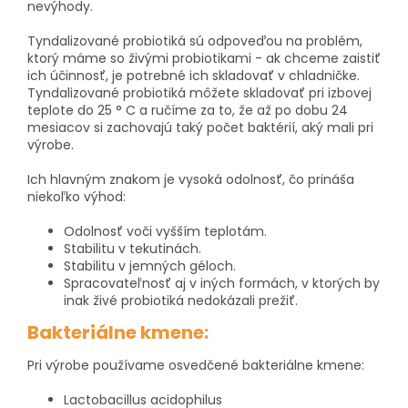
nevýhody.
Tyndalizované probiotiká sú odpoveďou na problém,
ktorý máme so živými probiotikami - ak chceme zaistiť
ich účinnosť, je potrebné ich skladovať v chladničke.
Tyndalizované probiotiká môžete skladovať pri izbovej
teplote do 25 ° C a ručíme za to, že až po dobu 24
mesiacov si zachovajú taký počet baktérií, aký mali pri
výrobe.
Ich hlavným znakom je vysoká odolnosť, čo prináša
niekoľko výhod:
Odolnosť voči vyšším teplotám.
Stabilitu v tekutinách.
Stabilitu v jemných géloch.
Spracovateľnosť aj v iných formách, v ktorých by
inak živé probiotiká nedokázali prežiť.
Bakteriálne kmene:
Pri výrobe používame osvedčené bakteriálne kmene:
Lactobacillus acidophilus