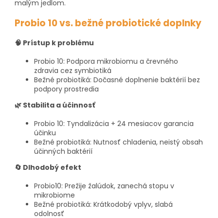
malým jedlom.
Probio 10 vs. bežné probiotické doplnky
🧠 Prístup k problému
Probio 10: Podpora mikrobiomu a črevného
zdravia cez symbiotiká
Bežné probiotiká: Dočasné doplnenie baktérií bez
podpory prostredia
🌿 Stabilita a účinnosť
Probio 10: Tyndalizácia + 24 mesiacov garancia
účinku
Bežné probiotiká: Nutnosť chladenia, neistý obsah
účinných baktérií
🔄 Dlhodobý efekt
Probio10: Prežije žalúdok, zanechá stopu v
mikrobiome
Bežné probiotiká: Krátkodobý vplyv, slabá
odolnosť