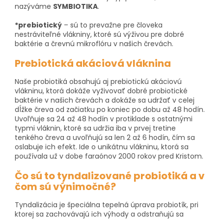
nazýváme
SYMBIOTIKA
.
*prebiotický
– sú to prevažne pre človeka
nestráviteľné vlákniny, ktoré sú výživou pre dobré
baktérie a črevnú mikroflóru v našich črevách.
Prebiotická akáciová vláknina
Naše probiotiká obsahujú aj prebiotickú akáciovú
vlákninu, ktorá dokáže vyživovať dobré probiotické
baktérie v našich črevách a dokáže sa udržať v celej
dĺžke čreva od začiatku po koniec po dobu až 48 hodín.
Uvoľňuje sa 24 až 48 hodín v protiklade s ostatnými
typmi vláknin, ktoré sa udržia iba v prvej tretine
tenkého čreva a uvoľňujú sa len 2 až 6 hodín, čím sa
oslabuje ich efekt. Ide o unikátnu vlákninu, ktorá sa
používala už v dobe faraónov 2000 rokov pred Kristom.
Čo sú to tyndalizované probiotiká a v
čom sú výnimočné?
Tyndalizácia je špeciálna tepelná úprava probiotík, pri
ktorej sa zachovávajú ich výhody a odstraňujú sa