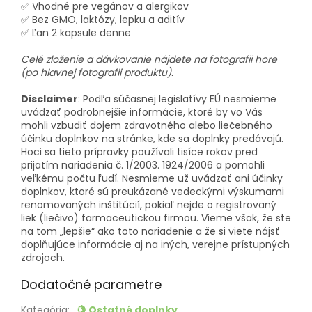
✅ Vhodné pre vegánov a alergikov
✅ Bez GMO, laktózy, lepku a aditív
✅ Ľan 2 kapsule denne
Celé zloženie a dávkovanie nájdete na fotografii hore
(po hlavnej fotografii produktu).
Disclaimer
: Podľa súčasnej legislatívy EÚ nesmieme
uvádzať podrobnejšie informácie, ktoré by vo Vás
mohli vzbudiť dojem zdravotného alebo liečebného
účinku doplnkov na stránke, kde sa doplnky predávajú.
Hoci sa tieto prípravky používali tisíce rokov pred
prijatím nariadenia č. 1/2003. 1924/2006 a pomohli
veľkému počtu ľudí. Nesmieme už uvádzať ani účinky
doplnkov, ktoré sú preukázané vedeckými výskumami
renomovaných inštitúcií, pokiaľ nejde o registrovaný
liek (liečivo) farmaceutickou firmou. Vieme však, že ste
na tom „lepšie“ ako toto nariadenie a že si viete nájsť
doplňujúce informácie aj na iných, verejne prístupných
zdrojoch.
Dodatočné parametre
Kategória
:
🍋 Ostatné doplnky