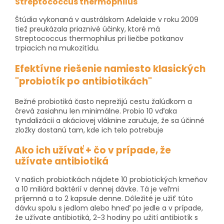
Streptococcus thermophilus
Štúdia vykonaná v austrálskom Adelaide v roku 2009
tiež preukázala priaznivé účinky, ktoré má
Streptococcus thermophilus pri liečbe potkanov
trpiacich na mukozitídu.
Efektívne riešenie namiesto klasických
"probiotík po antibiotikách"
Bežné probiotiká často neprežijú cestu žalúdkom a
črevá zasiahnu len minimálne. Probio 10 vďaka
tyndalizácii a akáciovej vláknine zaručuje, že sa účinné
zložky dostanú tam, kde ich telo potrebuje
Ako ich užívať + čo v prípade, že
užívate antibiotiká
V našich probiotikách nájdete 10 probiotických kmeňov
a 10 miliárd baktérií v dennej dávke. Tá je veľmi
príjemná a to 2 kapsule denne. Dôležité je užiť túto
dávku spolu s jedlom alebo hneď po jedle a v prípade,
že užívate antibiotiká, 2-3 hodiny po užití antibiotík s