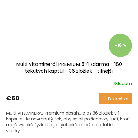
–16 %
Multi Vitaminerál PREMIUM 5+1 zdarma - 180
tekutých kapsúl - 36 zložiek - silnejší
Skladom
Priemerné
hodnotenie
produktu
€50
Do košíka
je
4,0
Multi VITAMINERAL Premium obsahuje až 36 zložiek v 1
z
kapsule! Je navrhnutý tak, aby splnil požiadavky ľudí, ktorí
5
majú vysokú fyzickú aj psychickú záťaž a dodal im
hviezdičiek.
všetky...