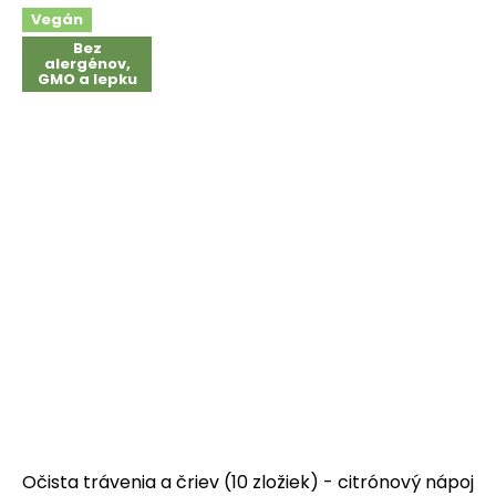
Vegán
Bez
alergénov,
GMO a lepku
Očista trávenia a čriev (10 zložiek) - citrónový nápoj