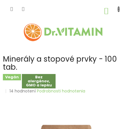
Prejsť
na
NÁKU
obsah
KOŠÍK
Minerály a stopové prvky - 100
tab.
Vegán
Bez
alergénov,
GMO a lepku
Priemerné
14 hodnotení
Podrobnosti hodnotenia
hodnotenie
produktu
je
4,7
z
5