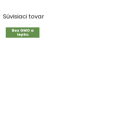
Súvisiaci tovar
Bez GMO a
lepku