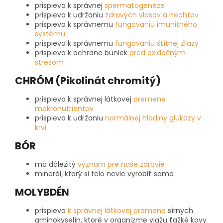
prispieva k správnej
spermatogenéze
prispieva k udržaniu
zdravých vlasov a nechtov
prispieva k správnemu
fungovaniu imunitného
systému
prispieva k správnemu
fungovaniu štítnej žľazy
prispieva k ochrane buniek
pred oxidačným
stresom
CHRÓM (Pikolinát chromitý)
prispieva k správnej látkovej
premene
makronutrientov
prispieva k udržaniu
normálnej hladiny glukózy v
krvi
BÓR
má dôležitý
význam pre naše zdravie
minerál, ktorý si telo nevie vyrobiť samo
MOLYBDÉN
prispieva
k správnej látkovej premene
sírnych
aminokyselín, ktoré v organizme viažu ťažké kovy