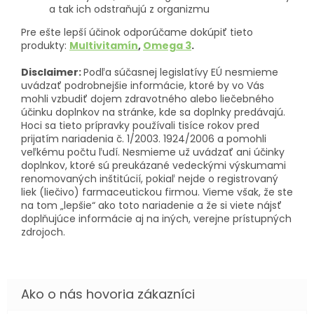
a tak ich odstraňujú z organizmu
Pre ešte lepší účinok odporúčame dokúpiť tieto
produkty:
Multivitamín
,
Omega 3
.
Disclaimer:
Podľa súčasnej legislatívy EÚ nesmieme
uvádzať podrobnejšie informácie, ktoré by vo Vás
mohli vzbudiť dojem zdravotného alebo liečebného
účinku doplnkov na stránke, kde sa doplnky predávajú.
Hoci sa tieto prípravky používali tisíce rokov pred
prijatím nariadenia č. 1/2003. 1924/2006 a pomohli
veľkému počtu ľudí. Nesmieme už uvádzať ani účinky
doplnkov, ktoré sú preukázané vedeckými výskumami
renomovaných inštitúcií, pokiaľ nejde o registrovaný
liek (liečivo) farmaceutickou firmou. Vieme však, že ste
na tom „lepšie“ ako toto nariadenie a že si viete nájsť
doplňujúce informácie aj na iných, verejne prístupných
zdrojoch.