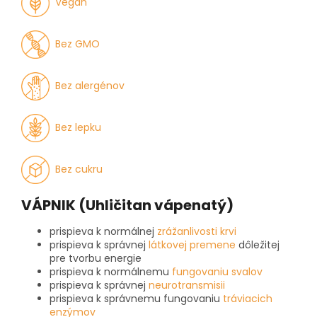
Vegán
Bez GMO
Bez alergénov
Bez lepku
Bez cukru
VÁPNIK (Uhličitan vápenatý)
prispieva k normálnej
zrážanlivosti krvi
prispieva k správnej
látkovej premene
dôležitej
pre tvorbu energie
prispieva k normálnemu
fungovaniu svalov
prispieva k správnej
neurotransmisii
prispieva k správnemu fungovaniu
tráviacich
enzýmov