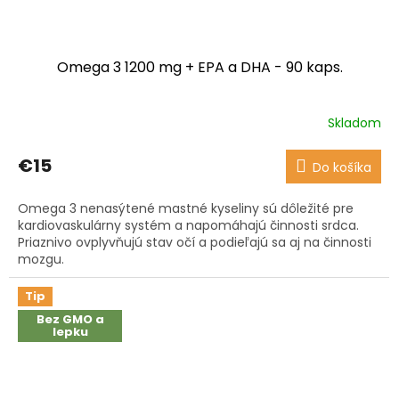
Omega 3 1200 mg + EPA a DHA - 90 kaps.
Skladom
Priemerné
hodnotenie
produktu
€15
Do košíka
je
4,4
Omega 3 nenasýtené mastné kyseliny sú dôležité pre
z
kardiovaskulárny systém a napomáhajú činnosti srdca.
5
Priaznivo ovplyvňujú stav očí a podieľajú sa aj na činnosti
hviezdičiek.
mozgu.
Tip
Bez GMO a
lepku