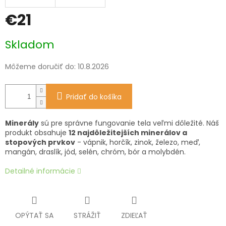
€21
Jednotková
Skladom
cena:
Môžeme doručiť do:
10.8.2026
Pridať do košíka
Minerály
sú pre správne fungovanie tela veľmi dôležité. Náš
produkt obsahuje
12 najdôležitejších minerálov a
stopových prvkov
- vápnik, horčík, zinok, železo, meď,
mangán, draslík, jód, selén, chróm, bór a molybdén.
Detailné informácie
OPÝTAŤ SA
STRÁŽIŤ
ZDIEĽAŤ