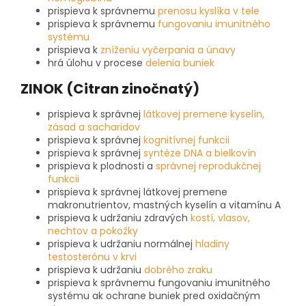
prispieva k správnemu
prenosu kyslíka v tele
prispieva k správnemu
fungovaniu imunitného
systému
prispieva k
zníženiu vyčerpania a únavy
hrá úlohu v procese
delenia buniek
ZINOK (Citran zinočnatý)
prispieva k správnej
látkovej premene kyselín,
zásad a sacharidov
prispieva k správnej
kognitívnej funkcii
prispieva k správnej
syntéze DNA a bielkovín
prispieva k plodnosti a
správnej reprodukčnej
funkcii
prispieva k správnej látkovej premene
makronutrientov, mastných kyselín a vitamínu A
prispieva k udržaniu zdravých
kostí, vlasov,
nechtov a pokožky
prispieva k udržaniu normálnej
hladiny
testosterónu v krvi
prispieva k udržaniu
dobrého zraku
prispieva k správnemu fungovaniu imunitného
systému ak ochrane buniek pred oxidačným