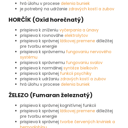
hrá úlohu v procese
delenia buniek
je potrebný na udržanie
zdravých kostí a zubov
HORČÍK (Oxid horečnatý)
prispieva k zníženiu
vyčerpania a únavy
prispieva k rovnováhe
elektrolytov
prispieva k správnej
látkovej premene
dôležitej
pre tvorbu energie
prispieva k správnemu
fungovaniu nervového
systému
prispieva k správnemu
fungovaniu svalov
prispieva k normálnej
syntéze bielkovín
prispieva k správnej
funkcii psychiky
prispieva k udržaniu
zdravých kostí a zubov
hrá úlohu v procese
delenia buniek
ŽELEZO (Fumaran železnatý)
prispieva k správnej kognitívnej funkcii
prispieva k správnej
látkovej premene
dôležitej
pre tvorbu energie
prispieva k správnej
tvorbe červených krviniek a
hemoglobínu