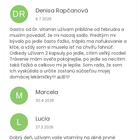
Denisa Rapčanová
DR
Hodnotenie obchodu je 5 z 5 hviezdičiek.
6.7.2026
Gastro od Dr. Vitamin užívam približne od februára a
musím povedať, že mi naozaj sadlo. Predtým mi
bývalo po jedle často ťažko, trápilo ma nafukovanie a
kŕče, a vždy som si musela ísť na chvíľu ľahnúť.
Odkedy užívam 2 kapsuly po jedle, cítim veľký rozdiel.
Trávenie mám oveľa pokojnejšie, po jedle sa necítim
taká ťažká a celkovo mi je lepšie. Som rada, že som
ich vyskúšala a určite zostanú súčasťou mojej
domácej lekárničky!!! 🙏🏼🩷
Marcela
M
Hodnotenie obchodu je 5 z 5 hviezdičiek.
30.4.2026
Lucia
L
Hodnotenie obchodu je 5 z 5 hviezdičiek.
27.3.2026
Dobrý deň, užívam vaše vitamíny na akné prvné