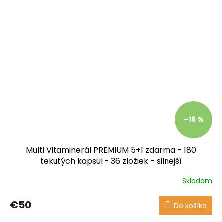
–16 %
Multi Vitaminerál PREMIUM 5+1 zdarma - 180
tekutých kapsúl - 36 zložiek - silnejší
Skladom
Priemerné
hodnotenie
produktu
€50
Do košíka
je
4,0