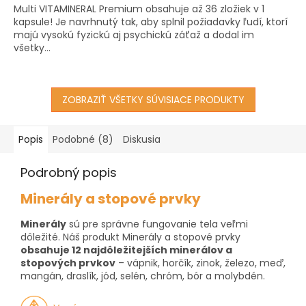
Multi VITAMINERAL Premium obsahuje až 36 zložiek v 1
z
kapsule! Je navrhnutý tak, aby splnil požiadavky ľudí, ktorí
5
majú vysokú fyzickú aj psychickú záťaž a dodal im
hviezdičiek.
všetky...
ZOBRAZIŤ VŠETKY SÚVISIACE PRODUKTY
Popis
Podobné (8)
Diskusia
Podrobný popis
Minerály a stopové prvky
Minerály
sú pre správne fungovanie tela veľmi
dôležité. Náš produkt Minerály a stopové prvky
obsahuje 12 najdôležitejších minerálov a
stopových prvkov
– vápnik, horčík, zinok, železo, meď,
mangán, draslík, jód, selén, chróm, bór a molybdén.