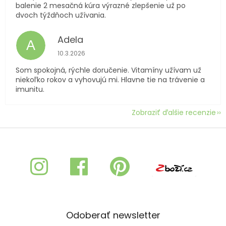
balenie 2 mesačná kúra výrazné zlepšenie už po
dvoch týždňoch užívania.
Adela
A
Hodnotenie obchodu je 5 z 5 hviezdičiek.
10.3.2026
Som spokojná, rýchle doručenie. Vitamíny užívam už
niekoľko rokov a vyhovujú mi. Hlavne tie na trávenie a
imunitu.
Zobraziť ďalšie recenzie
Z
á
p
ä
t
i
e
Odoberať newsletter