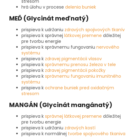
stresom
hrá úlohu v procese
delenia buniek
MEĎ (Glycinát meďnatý)
prispieva k udržaniu
zdravých spojivových tkanív
prispieva k správnej
látkovej premene
dôležitej
pre tvorbu energie
prispieva k správnemu fungovaniu
nervového
systému
prispieva k
zdravej pigmentácii vlasov
prispieva k
správnemu prenosu železa v tele
prispieva k
zdravej pigmentácii pokožky
prispieva k
správnemu fungovaniu imunitného
systému
prispieva k
ochrane buniek pred oxidačným
stresom
MANGÁN (Glycinát mangánatý)
prispieva k
správnej látkovej premene
dôležitej
pre tvorbu energie
prispieva k udržaniu
zdravých kostí
prispieva k normálnej
tvorbe spojivového tkaniva