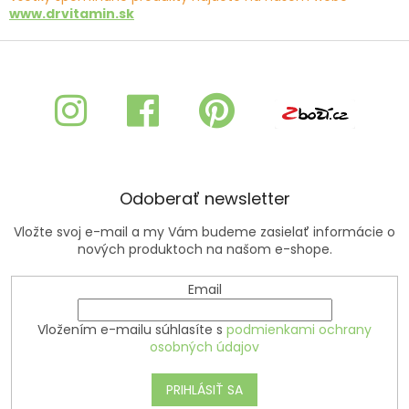
www.drvitamin.sk
Z
á
p
ä
t
i
e
Odoberať newsletter
Vložte svoj e-mail a my Vám budeme zasielať informácie o
nových produktoch na našom e-shope.
Email
Vložením e-mailu súhlasíte s
podmienkami ochrany
osobných údajov
PRIHLÁSIŤ SA