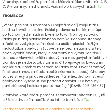
Vitamíny, ktoré môžu pomôcť s kŕčovými žilami: vitamín A, E,
C, B-vitamíny, meď a zinok. Viac info o kŕčových žilách
TU.
TROMBÓZA:
„Všetci pacienti s trombózou (najmä mladí) majú nízku
hladinu krvného lecitínu. Pokiaľ podávame horčík, nestúpne
po tučnom jedle hladina krvného tuku. Tromby sa tvoria
ľahko pri nízkej hladine krvného horčíka. Podobne srdcový
infarkt sa vyskytuje veľmi často u osôb trpiacich ťažkým
nedostatkom bielkovín (vysvetlenie: bez metianínu si telo
nevie vyrobiť cholín, ktorý je potrebný na výrobu lecitínu).
Jednou z hlavných príčin srdcových a mozgových infarktov z
trombóz je nedostatok vitamínu C (prejavuje sa krvácaním
kapilár a aj v týchto miestach sa ľahko môžu tvoriť tromby).
Pri strese (hnev, smútok, hlboké sklamanie a pod.). Choroby
sú tiež stresy a pri atheroskleróze (tá je tiež druhom stresu),
neobyčajne vysoko stúpa potreba vitamínu C a kyseliny
pantoténovej (kalcium pantothenát)." [DAVIS, 2013: 136-137]
Vitamíny, ktoré môžu pomôcť s trombózou: vitamín C, E, B5
a B6, lecitín, selén, horčík. Viac info o trombóze
TU.
Všetky spomínané produkty nájdete na našom webe