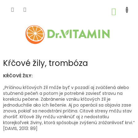
Prejsť
na
NÁKU
obsah
KOŠÍK
Kŕčové žily, trombóza
KŔČOVÉ ŽILY:
„Príčinou kŕčových žíl môže byť v pozadí aj zväčšená alebo
stučnená pečeň a potom je potrebné zaviesť stravu na
korekciu pečene. Zabránenie vzniku kŕčových žíl je
jednoduchšie ako ich liečenie. Aj po operácii sa objavia zase
znova, pokiaľ sa neodstráni príčina. Citové stresy môžu stav
zhoršiť. Kŕčové žily môžu vzniknúť aj z nedostatku
ktorejkoľvek živiny, ktorá spôsobuje zvýšenú zrážanlivosť krvi.“
[DAVIS, 2013: 89]