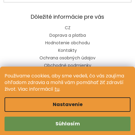
Dôležité informácie pre vás
CZ
Doprava a platba
Hodnotenie obchodu
Kontakty
Ochrana osobných údajov
Obchodné podmienky
Pravidlá súťaže na sociálnych sieťach
Použivame cookies, aby sme vedeli, čo vás zaujíma
ohľadom zdravia a mohli vám pomáhať žiť zdravší
život. Viac informácií
tu
.
Vytvoril Shoptet
Nastavenie
Copyright 2026
Dr.Vitamin
. Všetky práva vyhradené.
Súhlasím
Upraviť nastavenie cookies