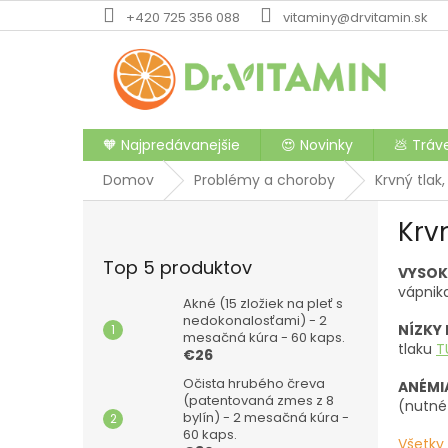
Prejsť
+420 725 356 088
vitaminy@drvitamin.sk
na
obsah
🧡 Najpredávanejšie
😍 Novinky
💩 Tráv
Domov
Problémy a choroby
Krvný tlak
B
Krv
o
č
Top 5 produktov
VYSOK
n
vápnik
ý
Akné (15 zložiek na pleť s
p
nedokonalosťami) - 2
NÍZKY
mesačná kúra - 60 kaps.
a
tlaku
T
€26
n
e
Očista hrubého čreva
ANÉMI
(patentovaná zmes z 8
l
(nutné 
bylín) - 2 mesačná kúra -
60 kaps.
Všetky