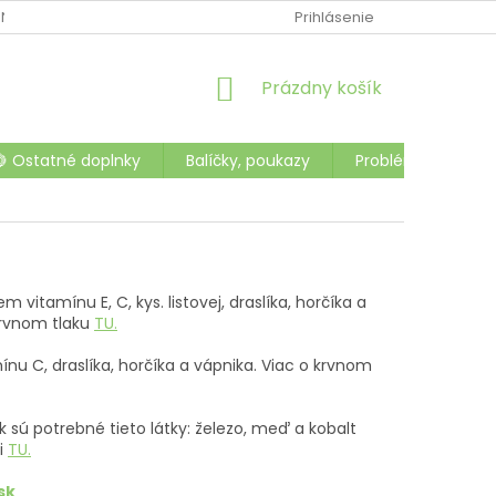
NTAKTY
OCHRANA OSOBNÝCH ÚDAJOV
Prihlásenie
OBCHODNÉ PODMI
NÁKUPNÝ
Prázdny košík
KOŠÍK
🍋 Ostatné doplnky
Balíčky, poukazy
Problémy a choro
m vitamínu E, C, kys. listovej, draslíka, horčíka a
krvnom tlaku
TU.
ínu C, draslíka, horčíka a vápnika. Viac o krvnom
 sú potrebné tieto látky: železo, meď a kobalt
i
TU.
sk