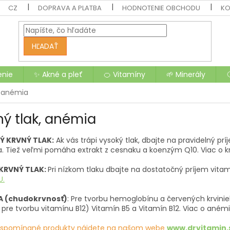
CZ
DOPRAVA A PLATBA
HODNOTENIE OBCHODU
KO
HĽADAŤ
enie
✨ Akné a pleť
🍊 Vitamíny
🌱 Minerály
, anémia
ný tlak, anémia
Ý KRVNÝ TLAK:
Ak vás trápi vysoký tlak, dbajte na pravidelný príje
a. Tiež veľmi pomáha extrakt z cesnaku a koenzým Q10. Viac o 
 KRVNÝ TLAK:
Pri nízkom tlaku dbajte na dostatočný príjem vitam
U.
A (chudokrvnosť)
: Pre tvorbu hemoglobínu a červených krviniek
pre tvorbu vitamínu B12) Vitamín B5 a Vitamín B12. Viac o anémi
 spomínané produkty nájdete na našom webe
www.drvitamin.