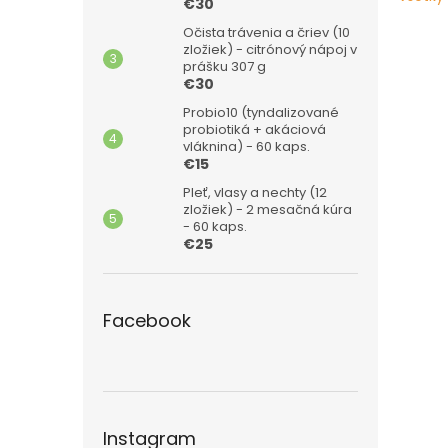
€30
Očista trávenia a čriev (10
zložiek) - citrónový nápoj v
prášku 307 g
€30
Probio10 (tyndalizované
probiotiká + akáciová
vláknina) - 60 kaps.
€15
Pleť, vlasy a nechty (12
zložiek) - 2 mesačná kúra
- 60 kaps.
€25
Facebook
Instagram