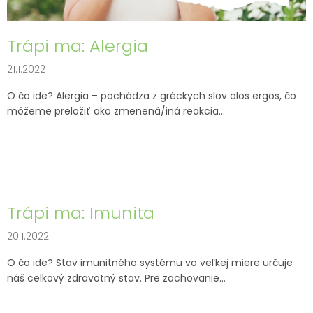
o
v
Trápi ma: Alergia
21.1.2022
O čo ide? Alergia – pochádza z gréckych slov alos ergos, čo
môžeme preložiť ako zmenená/iná reakcia...
Trápi ma: Imunita
20.1.2022
O čo ide? Stav imunitného systému vo veľkej miere určuje
náš celkový zdravotný stav. Pre zachovanie...