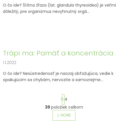
O čo ide? Štítna žľaza (lat. glandula thyreoidea) je veľmi
dôležitý, pre organizmus nevyhnutný orgá...
Trápi ma: Pamäť a koncentrácia
1.1.2022
O čo ide? Nesústredenosť je naozaj obťažujúca, vedie k
opakujúcim sa chybám, nervozite a samozrejme...
S
1
4
t
r
39
položiek celkom
O
á
v
HORE
n
l
k
o
á