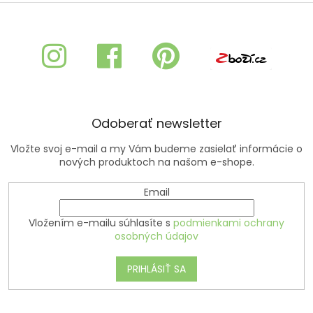
v
Z
d
a
a
á
n
c
p
i
i
ä
e
e
t
p
i
r
e
v
k
Odoberať newsletter
y
v
Vložte svoj e-mail a my Vám budeme zasielať informácie o
ý
nových produktoch na našom e-shope.
p
i
s
Email
u
Vložením e-mailu súhlasíte s
podmienkami ochrany
osobných údajov
PRIHLÁSIŤ SA