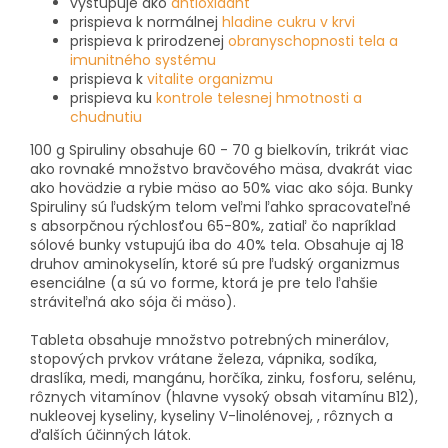
vystupuje ako
antioxidant
prispieva k normálnej
hladine cukru v krvi
prispieva k prirodzenej
obranyschopnosti tela a
imunitného systému
prispieva k
vitalite organizmu
prispieva ku
kontrole telesnej hmotnosti a
chudnutiu
100 g Spiruliny obsahuje 60 - 70 g bielkovín, trikrát viac
ako rovnaké množstvo bravčového mäsa, dvakrát viac
ako hovädzie a rybie mäso ao 50% viac ako sója. Bunky
Spiruliny sú ľudským telom veľmi ľahko spracovateľné
s absorpčnou rýchlosťou 65-80%, zatiaľ čo napríklad
sólové bunky vstupujú iba do 40% tela. Obsahuje aj 18
druhov aminokyselín, ktoré sú pre ľudský organizmus
esenciálne (a sú vo forme, ktorá je pre telo ľahšie
stráviteľná ako sója či mäso).
Tableta obsahuje množstvo potrebných minerálov,
stopových prvkov vrátane železa, vápnika, sodíka,
draslíka, medi, mangánu, horčíka, zinku, fosforu, selénu,
rôznych vitamínov (hlavne vysoký obsah vitamínu B12),
nukleovej kyseliny, kyseliny V-linolénovej, , rôznych a
ďalších účinných látok.