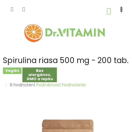
Prejsť
na
NÁKU
obsah
KOŠÍK
Spirulina riasa 500 mg - 200 tab.
Vegán
Bez
alergénov,
GMO a lepku
Priemerné
9 hodnotení
Podrobnosti hodnotenia
hodnotenie
produktu
je
4,8
z
5
hviezdičiek.