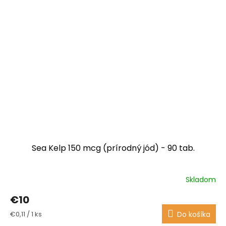
Sea Kelp 150 mcg (prírodný jód) - 90 tab.
Skladom
Priemerné
hodnotenie
€10
produktu
je
Jednotková
€0,11 / 1 ks
Do košíka
3,9
cena: