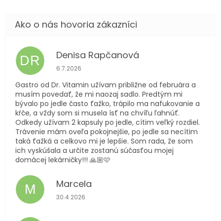
Denisa Rapčanová
DR
Hodnotenie obchodu je 5 z 5 hviezdičiek.
6.7.2026
Gastro od Dr. Vitamin užívam približne od februára a
musím povedať, že mi naozaj sadlo. Predtým mi
bývalo po jedle často ťažko, trápilo ma nafukovanie a
kŕče, a vždy som si musela ísť na chvíľu ľahnúť.
Odkedy užívam 2 kapsuly po jedle, cítim veľký rozdiel.
Trávenie mám oveľa pokojnejšie, po jedle sa necítim
taká ťažká a celkovo mi je lepšie. Som rada, že som
ich vyskúšala a určite zostanú súčasťou mojej
domácej lekárničky!!! 🙏🏼🩷
Marcela
M
Hodnotenie obchodu je 5 z 5 hviezdičiek.
30.4.2026