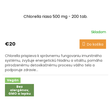
Chlorella riasa 500 mg - 200 tab.
Skladom
Priemerné
hodnotenie
produktu
€20
Do košíka
je
4,9
Chlorella prispieva k správnemu fungovaniu imunitného
z
systému, zvyšuje energetickú hladinu a vitalitu, pomáha
5
prirodzenému detoxikačnému procesu vášho tela a
hviezdičiek.
podporuje zdravie...
Vegán
Bez
alergénov,
GMO a lepku