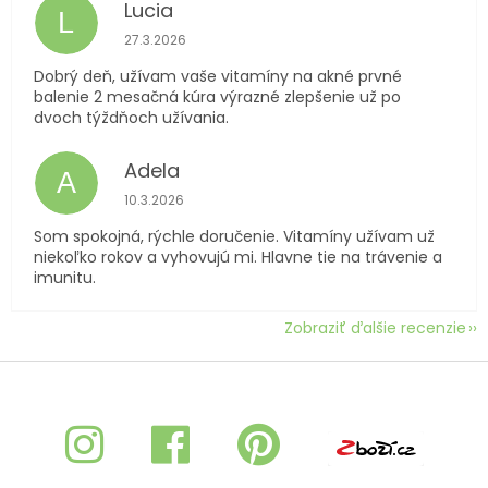
Lucia
L
Hodnotenie obchodu je 5 z 5 hviezdičiek.
27.3.2026
Dobrý deň, užívam vaše vitamíny na akné prvné
balenie 2 mesačná kúra výrazné zlepšenie už po
dvoch týždňoch užívania.
Adela
A
Hodnotenie obchodu je 5 z 5 hviezdičiek.
10.3.2026
Som spokojná, rýchle doručenie. Vitamíny užívam už
niekoľko rokov a vyhovujú mi. Hlavne tie na trávenie a
imunitu.
Zobraziť ďalšie recenzie
Z
á
p
ä
t