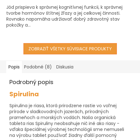
z
Jód prispieva k správnej kognitívnej funkcii, k správnej
5
tvorbe hormónov štítnej žľazy a jej celkovej činnosti.
hviezdičiek.
Rovnako napomáha udržiavať dobrý zdravotný stav
pokožky a...
ZOBRAZIŤ VŠETKY SÚVISIACE PRODUKTY
Popis
Podobné (8)
Diskusia
Podrobný popis
Spirulina
Spirulina je riasa, ktorá prirodzene rastie vo voľnej
prírode v sladkovodných jazerách, prírodných
prameňoch a morských vodách. Naša organická
tableta rias Spiruliny neobsahuje nič iné ako riasy -
vďaka špeciálnej výrobnej technológii sme nemuseli
na výrobu tabliet používať žiadny ďalší pomocný