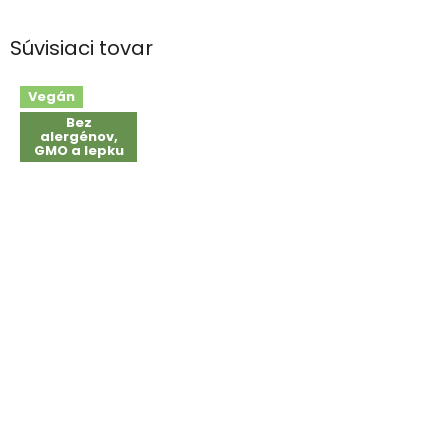
Súvisiaci tovar
Vegán
Bez
alergénov,
GMO a lepku