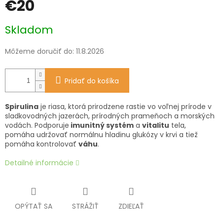
€20
Jednotková
Skladom
cena:
Môžeme doručiť do:
11.8.2026
Pridať do košíka
Spirulina
je riasa, ktorá prirodzene rastie vo voľnej prírode v
sladkovodných jazerách, prírodných prameňoch a morských
vodách. Podporuje
imunitný systém
a
vitalitu
tela,
pomáha udržovať normálnu hladinu glukózy v krvi a tiež
pomáha kontrolovať
váhu
.
Detailné informácie
OPÝTAŤ SA
STRÁŽIŤ
ZDIEĽAŤ