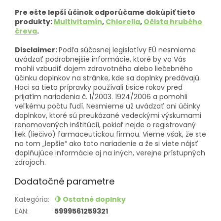
Pre ešte lepší účinok odporúčame dokúpiť tieto
produkty:
Multivitamín
,
Chlorella
,
Očista hrubého
čreva
.
Disclaimer:
Podľa súčasnej legislatívy EÚ nesmieme
uvádzať podrobnejšie informácie, ktoré by vo Vás
mohli vzbudiť dojem zdravotného alebo liečebného
účinku doplnkov na stránke, kde sa doplnky predávajú.
Hoci sa tieto prípravky používali tisíce rokov pred
prijatím nariadenia č. 1/2003. 1924/2006 a pomohli
veľkému počtu ľudí. Nesmieme už uvádzať ani účinky
doplnkov, ktoré sú preukázané vedeckými výskumami
renomovaných inštitúcií, pokiaľ nejde o registrovaný
liek (liečivo) farmaceutickou firmou. Vieme však, že ste
na tom „lepšie“ ako toto nariadenie a že si viete nájsť
doplňujúce informácie aj na iných, verejne prístupných
zdrojoch.
Dodatočné parametre
Kategória
:
🍋 Ostatné doplnky
EAN
:
5999561259321