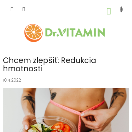
Prejsť
na
NÁKU
obsah
KOŠÍK
Chcem zlepšiť: Redukcia
hmotnosti
10.4.2022