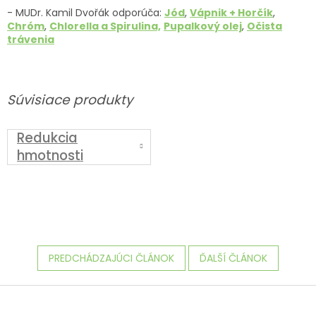
- MUDr. Kamil Dvořák odporúča:
Jód
,
Vápnik + Horčík
,
Chróm
,
Chlorella a Spirulina,
Pupalkový olej
,
Očista
trávenia
Súvisiace produkty
Redukcia
hmotnosti
PREDCHÁDZAJÚCI ČLÁNOK
ĎALŠÍ ČLÁNOK
Z
á