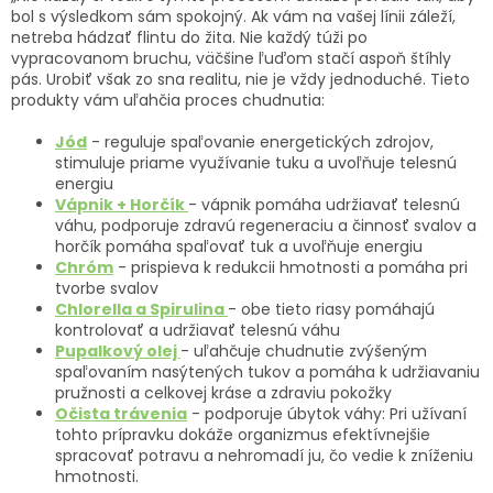
bol s výsledkom sám spokojný. Ak vám na vašej línii záleží,
netreba hádzať flintu do žita. Nie každý túži po
vypracovanom bruchu, väčšine ľuďom stačí aspoň štíhly
pás. Urobiť však zo sna realitu, nie je vždy jednoduché. Tieto
produkty vám uľahčia proces chudnutia:
Jód
- reguluje spaľovanie energetických zdrojov,
stimuluje priame využívanie tuku a uvoľňuje telesnú
energiu
Vápnik + Horčík
- vápnik pomáha udržiavať telesnú
váhu, podporuje zdravú regeneraciu a činnosť svalov a
horčík pomáha spaľovať tuk a uvoľňuje energiu
Chróm
- prispieva k redukcii hmotnosti a pomáha pri
tvorbe svalov
Chlorella a Spirulina
- obe tieto riasy pomáhajú
kontrolovať a udržiavať telesnú váhu
Pupalkový olej
- uľahčuje chudnutie zvýšeným
spaľovaním nasýtených tukov a pomáha k udržiavaniu
pružnosti a celkovej kráse a zdraviu pokožky
Očista trávenia
- podporuje úbytok váhy: Pri užívaní
tohto prípravku dokáže organizmus efektívnejšie
spracovať potravu a nehromadí ju, čo vedie k zníženiu
hmotnosti.