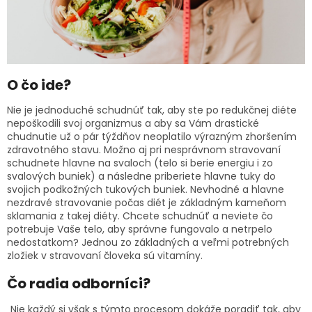
O čo ide?
Nie je jednoduché schudnúť tak, aby ste po redukčnej diéte
nepoškodili svoj organizmus a aby sa Vám drastické
chudnutie už o pár týždňov neoplatilo výrazným zhoršením
zdravotného stavu. Možno aj pri nesprávnom stravovaní
schudnete hlavne na svaloch (telo si berie energiu i zo
svalových buniek) a následne priberiete hlavne tuky do
svojich podkožných tukových buniek. Nevhodné a hlavne
nezdravé stravovanie počas diét je základným kameňom
sklamania z takej diéty. Chcete schudnúť a neviete čo
potrebuje Vaše telo, aby správne fungovalo a netrpelo
nedostatkom? Jednou zo základných a veľmi potrebných
zložiek v stravovaní človeka sú vitamíny.
Čo radia odborníci?
„Nie každý si však s týmto procesom dokáže poradiť tak, aby