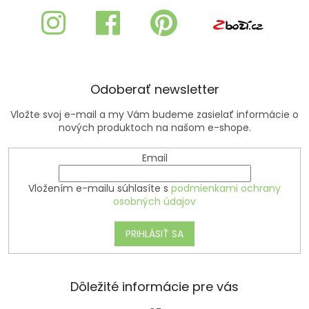
p
ä
t
i
e
Odoberať newsletter
Vložte svoj e-mail a my Vám budeme zasielať informácie o
nových produktoch na našom e-shope.
Email
Vložením e-mailu súhlasíte s
podmienkami ochrany
osobných údajov
PRIHLÁSIŤ SA
Dôležité informácie pre vás