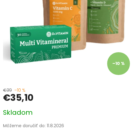
–10 %
€39
–10 %
€35,10
Jednotková
Skladom
cena:
Môžeme doručiť do:
11.8.2026