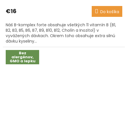
hodnotenie
produktu
€16
Do košíka
je
3,7
Náš B-komplex forte obsahuje všetkých 11 vitamín B (B1,
z
B2, B3, B5, B6, B7, B9, B10, B12, Cholín a Inozitol) v
5
vyvážených dávkach. Okrem toho obsahuje extra silnú
hviezdičiek.
dávku kyseliny...
Bez
alergénov,
GMO a lepku