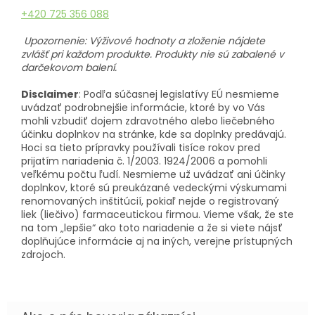
+420 725 356 088
Upozornenie: Výživové hodnoty a zloženie nájdete
zvlášť pri každom produkte. Produkty nie sú zabalené v
darčekovom balení.
Disclaimer
: Podľa súčasnej legislatívy EÚ nesmieme
uvádzať podrobnejšie informácie, ktoré by vo Vás
mohli vzbudiť dojem zdravotného alebo liečebného
účinku doplnkov na stránke, kde sa doplnky predávajú.
Hoci sa tieto prípravky používali tisíce rokov pred
prijatím nariadenia č. 1/2003. 1924/2006 a pomohli
veľkému počtu ľudí. Nesmieme už uvádzať ani účinky
doplnkov, ktoré sú preukázané vedeckými výskumami
renomovaných inštitúcií, pokiaľ nejde o registrovaný
liek (liečivo) farmaceutickou firmou. Vieme však, že ste
na tom „lepšie“ ako toto nariadenie a že si viete nájsť
doplňujúce informácie aj na iných, verejne prístupných
zdrojoch.