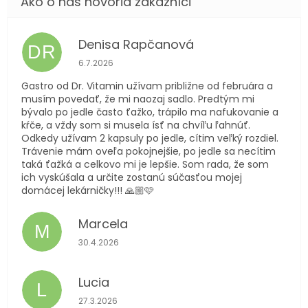
Denisa Rapčanová
DR
Hodnotenie obchodu je 5 z 5 hviezdičiek.
6.7.2026
Gastro od Dr. Vitamin užívam približne od februára a
musím povedať, že mi naozaj sadlo. Predtým mi
bývalo po jedle často ťažko, trápilo ma nafukovanie a
kŕče, a vždy som si musela ísť na chvíľu ľahnúť.
Odkedy užívam 2 kapsuly po jedle, cítim veľký rozdiel.
Trávenie mám oveľa pokojnejšie, po jedle sa necítim
taká ťažká a celkovo mi je lepšie. Som rada, že som
ich vyskúšala a určite zostanú súčasťou mojej
domácej lekárničky!!! 🙏🏼🩷
Marcela
M
Hodnotenie obchodu je 5 z 5 hviezdičiek.
30.4.2026
Lucia
L
Hodnotenie obchodu je 5 z 5 hviezdičiek.
27.3.2026