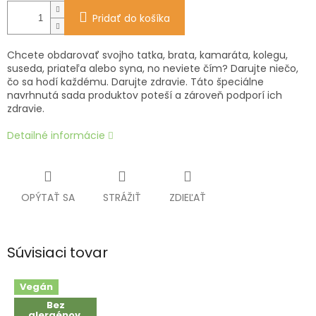
Pridať do košíka
Chcete obdarovať svojho tatka, brata, kamaráta, kolegu,
suseda, priateľa alebo syna, no neviete čím? Darujte niečo,
čo sa hodí každému. Darujte zdravie. Táto špeciálne
navrhnutá sada produktov poteší a zároveň podporí ich
zdravie.
Detailné informácie
OPÝTAŤ SA
STRÁŽIŤ
ZDIEĽAŤ
Súvisiaci tovar
Vegán
Bez
alergénov,