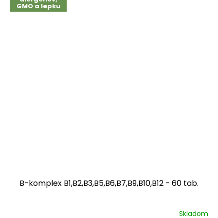
GMO a lepku
B-komplex B1,B2,B3,B5,B6,B7,B9,B10,B12 - 60 tab.
Skladom
Priemerné