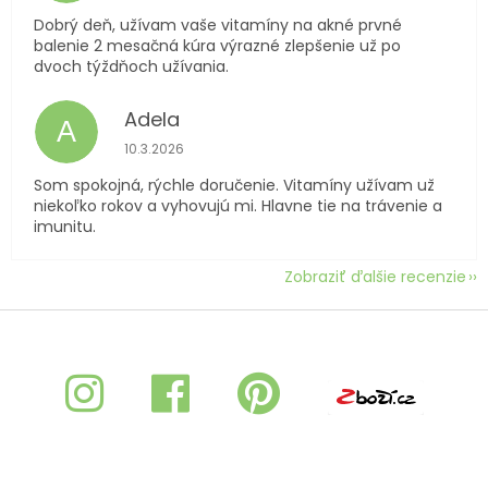
Dobrý deň, užívam vaše vitamíny na akné prvné
balenie 2 mesačná kúra výrazné zlepšenie už po
dvoch týždňoch užívania.
Adela
A
Hodnotenie obchodu je 5 z 5 hviezdičiek.
10.3.2026
Som spokojná, rýchle doručenie. Vitamíny užívam už
niekoľko rokov a vyhovujú mi. Hlavne tie na trávenie a
imunitu.
Zobraziť ďalšie recenzie
Z
á
p
ä
t
i
e