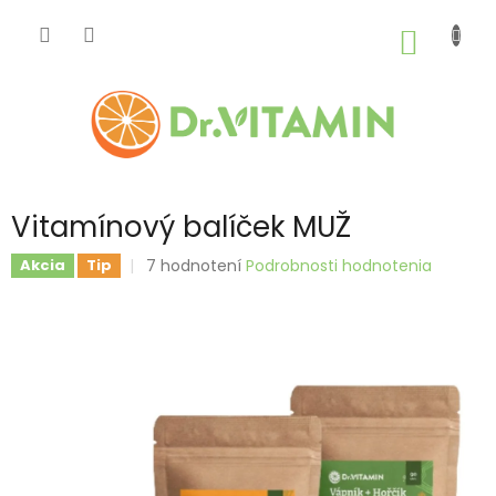
Prejsť
na
NÁKU
obsah
KOŠÍK
Vitamínový balíček MUŽ
Priemerné
7 hodnotení
Podrobnosti hodnotenia
Akcia
Tip
hodnotenie
produktu
je
5,0
z
5
hviezdičiek.