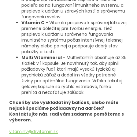
podieľa sa na fungovaní imunitného systému a
prispieva k udržaniu zdravých kostí a správnemu
fungovaniu svalov.
Vitamín C
- Vitamín prispieva k správnej látkovej
premene dôležitej pre tvorbu energie. Tiež
prispieva k udržaniu správneho fungovania
imunitného systému počas intenzívnej telesnej
námahy alebo po nej a podporuje dobrý stav
pokožky a kostí.
Multi Vitamineral
- Multivitamín obsahuje až 36
zložiek v 1 kapsule. Je navrhnutý tak, aby splnil
požiadavky ľudí, ktorí majú vysokú fyzickú aj
psychickú záťaž a dodal im všetky potrebné
živiny pre optimálne fungovanie. Vďaka tekutej
gélovej kapsule sa rýchlo vstrebáva, ľahko
prehĺta a nezaťažuje žalúdok.
Chceli by ste vyskladať iný balíček, alebo máte
nejaké špeciálne požiadavky na darček?
Kontaktujte nás, radi vám zadarmo pomôžeme s
výberom.
vitaminy@drvitamin.sk