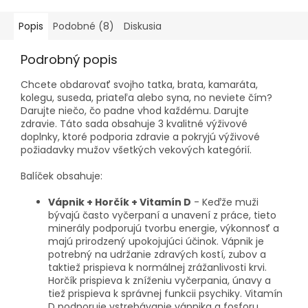
Popis
Podobné (8)
Diskusia
Podrobný popis
Chcete obdarovať svojho tatka, brata, kamaráta,
kolegu, suseda, priateľa alebo syna, no neviete čím?
Darujte niečo, čo padne vhod každému. Darujte
zdravie. Táto sada obsahuje 3 kvalitné výživové
doplnky, ktoré podporia zdravie a pokryjú výživové
požiadavky mužov všetkých vekových kategórií.
Balíček obsahuje:
Vápnik + Horčík + Vitamín D
- Keďže muži
bývajú často vyčerpaní a unavení z práce, tieto
minerály podporujú tvorbu energie, výkonnosť a
majú prirodzený upokojujúci účinok. Vápnik je
potrebný na udržanie zdravých kostí, zubov a
taktiež prispieva k normálnej zrážanlivosti krvi.
Horčík prispieva k zníženiu vyčerpania, únavy a
tiež prispieva k správnej funkcii psychiky. Vitamín
D podporuje vstrebávanie vápnika a fosforu,