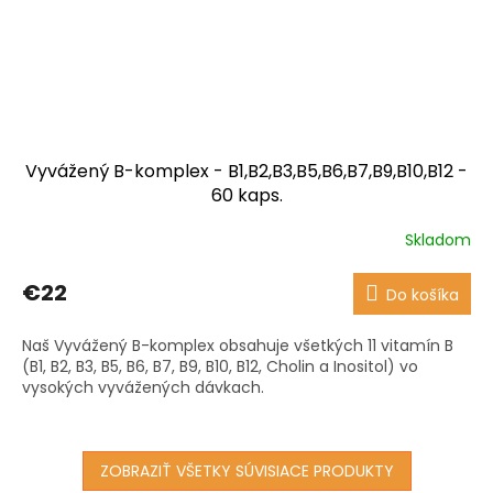
Vyvážený B-komplex - B1,B2,B3,B5,B6,B7,B9,B10,B12 -
60 kaps.
Skladom
Priemerné
hodnotenie
produktu
€22
Do košíka
je
3,9
Naš Vyvážený B-komplex obsahuje všetkých 11 vitamín B
z
(B1, B2, B3, B5, B6, B7, B9, B10, B12, Cholin a Inositol) vo
5
vysokých vyvážených dávkach.
hviezdičiek.
ZOBRAZIŤ VŠETKY SÚVISIACE PRODUKTY