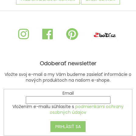
Z
á
p
ä
t
i
e
Odoberať newsletter
Vložte svoj e-mail a my Vám budeme zasielať informácie o
nových produktoch na našom e-shope.
Email
Vložením e-mailu súhlasíte s
podmienkami ochrany
osobných údajov
PRIHLÁSIŤ SA