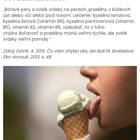
„Boľavé pery a zvislé vrásky na perách, praskliny v kútikoch
úst alebo očí alebo pod nosom. Liečenie: kyselina lanolová,
kyselina listová (vitamín B9), kyselina pantotenová (vitamín
B5), vitamin B2, vitamin B6, vyskúšať, čo z toho
chýba. Boľavosť a praskliny miznú veľmi rýchle, ale zvislé
vrásky veľmi pomaly.“
Zdroj: DAVIS. A. 2013. Čo vám chýba aby ste boli fit. Bratislava:
Eko-konzult, 2013. s. 48