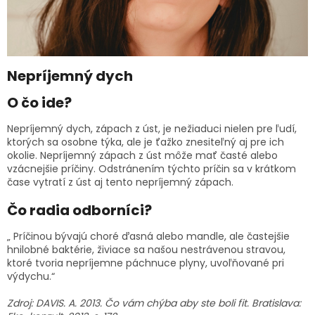
Nepríjemný dych
O čo ide?
Nepríjemný dych, zápach z úst, je nežiaduci nielen pre ľudí,
ktorých sa osobne týka, ale je ťažko znesiteľný aj pre ich
okolie. Nepríjemný zápach z úst môže mať časté alebo
vzácnejšie príčiny. Odstránením týchto príčin sa v krátkom
čase vytratí z úst aj tento nepríjemný zápach.
Čo radia odborníci?
„ Príčinou bývajú choré ďasná alebo mandle, ale častejšie
hnilobné baktérie, živiace sa našou nestrávenou stravou,
ktoré tvoria nepríjemne páchnuce plyny, uvoľňované pri
výdychu.“
Zdroj: DAVIS. A. 2013. Čo vám chýba aby ste boli fit. Bratislava: