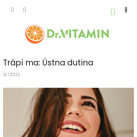
Prejsť
na
NÁKU
obsah
KOŠÍK
Trápi ma: Ústna dutina
31.1.2022