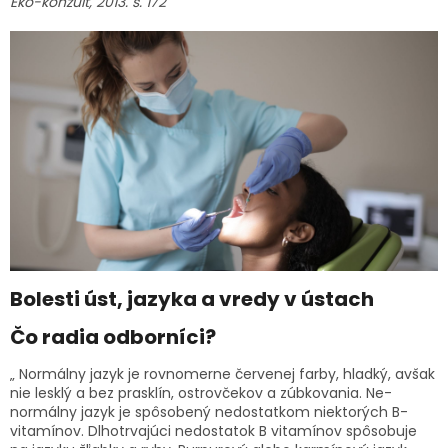
Eko-konzult, 2013. s. 172
Bolesti úst, jazyka a vredy v ústach
Čo radia odborníci?
„ Normálny jazyk je rovnomerne červenej farby, hladký, avšak
nie lesklý a bez prasklín, ostrovčekov a zúbkovania. Ne-
normálny jazyk je spôsobený nedostatkom niektorých B-
vitamínov. Dlhotrvajúci nedostatok B vitamínov spôsobuje