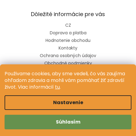
Dôležité informácie pre vás
CZ
Doprava a platba
Hodnotenie obchodu
Kontakty
Ochrana osobných údajov
Obchodné podmienky
Pravidlá súťaže na sociálnych sieťach
Použivame cookies, aby sme vedeli, čo vás zaujíma
ohľadom zdravia a mohli vám pomáhať žiť zdravší
život. Viac informácií
tu
.
Vytvoril Shoptet
Nastavenie
Copyright 2026
Dr.Vitamin
. Všetky práva vyhradené.
Súhlasím
Upraviť nastavenie cookies