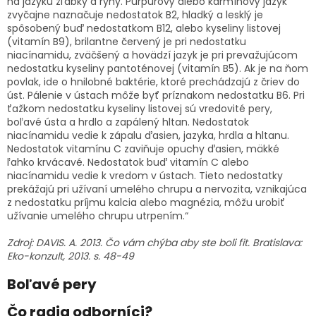
na jazyku žľabky a ryhy. Purpurový alebo karmínový jazyk
zvyčajne naznačuje nedostatok B2, hladký a lesklý je
spôsobený buď nedostatkom B12, alebo kyseliny listovej
(vitamín B9), brilantne červený je pri nedostatku
niacínamidu, zväčšený a hovädzí jazyk je pri prevažujúcom
nedostatku kyseliny pantoténovej (vitamín B5). Ak je na ňom
povlak, ide o hnilobné baktérie, ktoré prechádzajú z čriev do
úst. Pálenie v ústach môže byť príznakom nedostatku B6. Pri
ťažkom nedostatku kyseliny listovej sú vredovité pery,
boľavé ústa a hrdlo a zapálený hltan. Nedostatok
niacínamidu vedie k zápalu ďasien, jazyka, hrdla a hltanu.
Nedostatok vitamínu C zaviňuje opuchy ďasien, mäkké
ľahko krvácavé. Nedostatok buď vitamín C alebo
niacínamidu vedie k vredom v ústach. Tieto nedostatky
prekážajú pri užívaní umelého chrupu a nervozita, vznikajúca
z nedostatku príjmu kalcia alebo magnézia, môžu urobiť
užívanie umelého chrupu utrpením.“
Zdroj: DAVIS. A. 2013. Čo vám chýba aby ste boli fit. Bratislava:
Eko-konzult, 2013. s. 48-49
Boľavé pery
Čo radia odborníci?