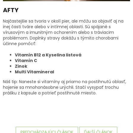
AFTY
Najčastejšie sa tvoria v okolí pier, ale môžu sa objaviť aj na
inej časti tváre alebo v intímnej oblasti. Sú spájané s
vírusovým a imunitným ochorením alebo s tráviacim
problémom. Doplnky stravy dokážu s týmito chorobami
účinne pomôcť:
Vitamín B12 a Kyselina listová
Vitamín C
Zinok
Multi Vitamineral
Náš tip: Naneste si vitamíny aj priamo na postihnutú oblasť,
hojenie sa mnohonásobne urýchli. Stačí vysypať trochu
prášku z kapsule a potrieť postihnuté miesto.
PREDCHÁDZAJÚCI ČLÁNOK
ĎALŠÍ ČLÁNOK