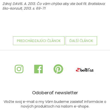
Zdroj: DAVIS. A. 2013. Čo vám chýba aby ste boli fit. Bratislava:
Eko-konzult, 2013. s. 69-71
PREDCHÁDZAJÚCI ČLÁNOK
ĎALŠÍ ČLÁNOK
Z
á
p
ä
t
i
e
Odoberať newsletter
Vložte svoj e-mail a my Vám budeme zasielať informácie o
nových produktoch na našom e-shope.