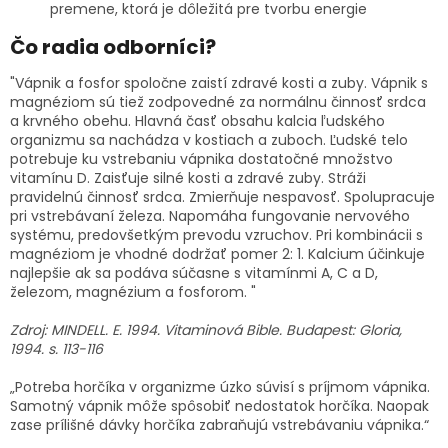
premene, ktorá je dôležitá pre tvorbu energie
Čo radia odborníci?
"Vápnik a fosfor spoločne zaistí zdravé kosti a zuby. Vápnik s
magnéziom sú tiež zodpovedné za normálnu činnosť srdca
a krvného obehu. Hlavná časť obsahu kalcia ľudského
organizmu sa nachádza v kostiach a zuboch. Ľudské telo
potrebuje ku vstrebaniu vápnika dostatočné množstvo
vitamínu D. Zaisťuje silné kosti a zdravé zuby. Stráži
pravidelnú činnosť srdca. Zmierňuje nespavosť. Spolupracuje
pri vstrebávaní železa. Napomáha fungovanie nervového
systému, predovšetkým prevodu vzruchov. Pri kombinácii s
magnéziom je vhodné dodržať pomer 2: 1. Kalcium účinkuje
najlepšie ak sa podáva súčasne s vitamínmi A, C a D,
železom, magnézium a fosforom. "
Zdroj: MINDELL. E. 1994. Vitaminová Bible. Budapest: Gloria,
1994. s. 113-116
„Potreba horčíka v organizme úzko súvisí s príjmom vápnika.
Samotný vápnik môže spôsobiť nedostatok horčíka. Naopak
zase prílišné dávky horčíka zabraňujú vstrebávaniu vápnika.“