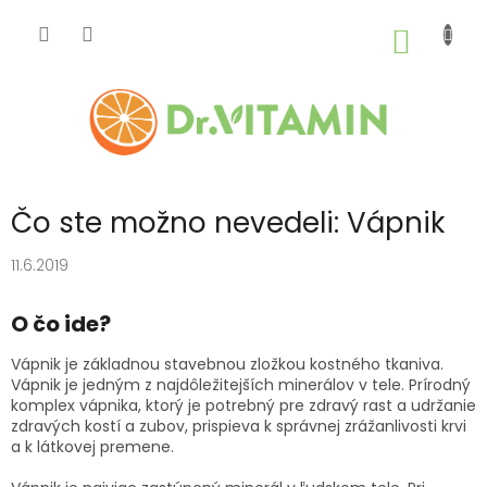
Prejsť
na
NÁKU
obsah
KOŠÍK
Čo ste možno nevedeli: Vápnik
11.6.2019
O čo ide?
Vápnik je základnou stavebnou zložkou kostného tkaniva.
Vápnik je jedným z najdôležitejších minerálov v tele. Prírodný
komplex vápnika, ktorý je potrebný pre zdravý rast a udržanie
zdravých kostí a zubov, prispieva k správnej zrážanlivosti krvi
a k látkovej premene.