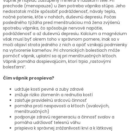
Vápnik je najviac zastúpený minerál v ľudskom tele. Pri
prechode (menopauze) u žien potreba vápnika stúpa. Jeho
nedostatok môže spôsobiť podráždenosť, návaly tepla,
nočné potenie, kŕče v nohách, duševnú depresiu. Počas
posledného týždňa pred menštruáciou má žena zvýšenú
spotrebu vápnika, čo spôsobuje nervové napätie,
podráždenosť a až duševnú depresiu. Kalcium a magnézium
však musí byť okrem toho v správnom pomere, inak sa v
moči objaví strata jedného z nich a opäť vznikajú podmienky
na vytvorenie kameňov. Pri chronických bolestiach môže
pomôcť vápnik, uplatní sa aj pri menštruačných kŕčoch.
Vápnik pomáha dospievajúcim, ktorí trpia „rastovými
bolesťami“.
Čím vápnik prospieva?
udržuje kosti pevné a zuby zdravé
znižuje riziko zlomenín a rednutia kostí
zaisťuje pravidelnú srdcovú činnosť
pomáha proti nespavosti a kŕčoch (svalových,
menštruačných)
podporuje zdravú regeneraciu a činnosť svalov a
pomáha udržiavať telesnú váhu
prispieva k správnej zrážanlivosti krvi a k látkovej