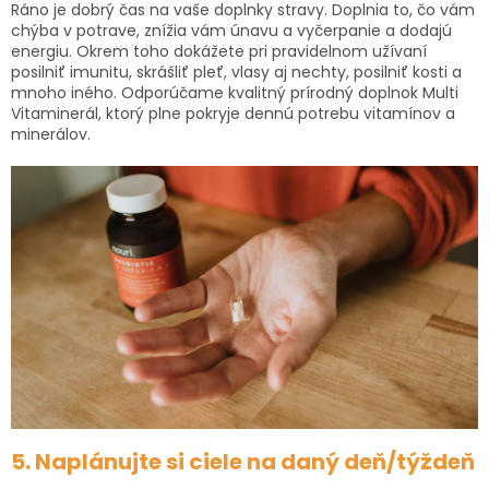
Ráno je dobrý čas na vaše doplnky stravy. Doplnia to, čo vám
chýba v potrave, znížia vám únavu a vyčerpanie a dodajú
energiu. Okrem toho dokážete pri pravidelnom užívaní
posilniť imunitu, skrášliť pleť, vlasy aj nechty, posilniť kosti a
mnoho iného. Odporúčame kvalitný prírodný doplnok Multi
Vitaminerál, ktorý plne pokryje dennú potrebu vitamínov a
minerálov.
5. Naplánujte si ciele na daný deň/týždeň