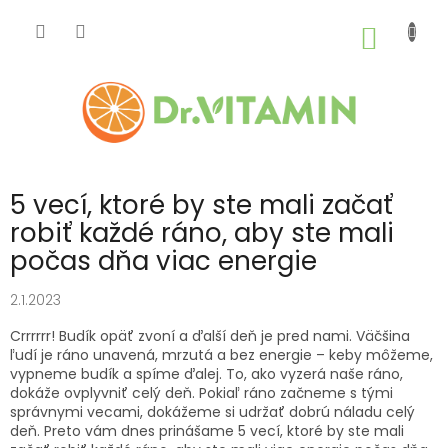
Prejsť
na
NÁKU
obsah
KOŠÍK
5 vecí, ktoré by ste mali začať
robiť každé ráno, aby ste mali
počas dňa viac energie
2.1.2023
Crrrrrr! Budík opäť zvoní a ďalší deň je pred nami. Väčšina
ľudí je ráno unavená, mrzutá a bez energie – keby môžeme,
vypneme budík a spíme ďalej. To, ako vyzerá naše ráno,
dokáže ovplyvniť celý deň. Pokiaľ ráno začneme s tými
správnymi vecami, dokážeme si udržať dobrú náladu celý
deň. Preto vám dnes prinášame 5 vecí, ktoré by ste mali