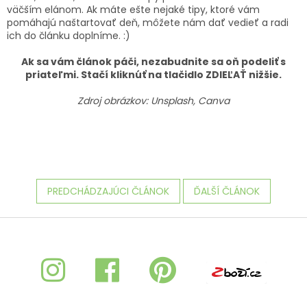
väčším elánom. Ak máte ešte nejaké tipy, ktoré vám
pomáhajú naštartovať deň, môžete nám dať vedieť a radi
ich do článku doplníme. :)
Ak sa vám článok páči, nezabudnite sa oň podeliť s
priateľmi. Stačí kliknúť na tlačidlo ZDIEĽAŤ nižšie.
Zdroj obrázkov: Unsplash, Canva
PREDCHÁDZAJÚCI ČLÁNOK
ĎALŠÍ ČLÁNOK
Z
á
p
ä
t
i