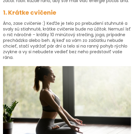
začať robiť každé ráno, aby ste mali viac energie počas dňa.
1. Krátke cvičenie
Áno, zase cvičenie :) Keďže je telo po prebudení stuhnuté a
svaly sú stiahnuté, krátke cvičenie bude na úžitok. Nemusí ísť
o nič náročné – krátky 10 minútový strečing, joga, prípadne
prechádzka alebo beh. Aj keď sa vám zo začiatku nebude
chcieť, stačí vydržať pár dní a telo si na ranný pohyb rýchlo
zvykne a vy si nebudete vedieť bez neho predstaviť vaše
rána.