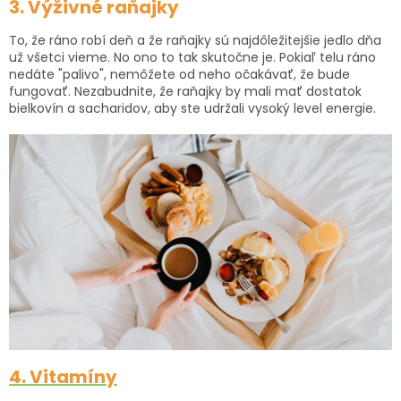
3. Výživné raňajky
To, že ráno robí deň a že raňajky sú najdôležitejšie jedlo dňa
už všetci vieme. No ono to tak skutočne je. Pokiaľ telu ráno
nedáte "palivo", nemôžete od neho očakávať, že bude
fungovať. Nezabudnite, že raňajky by mali mať dostatok
bielkovín a sacharidov, aby ste udržali vysoký level energie.
4. Vitamíny