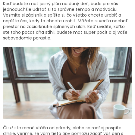
Keď budete mať jasný plán na daný deň, bude pre vás
jednoduchšie udržať si to správne tempo a motiváciu.
Vezmite si zápisník a spíšte si, čo všetko chcete urobiť a
napíšte čas, kedy to chcete urobiť. Môžete si vedľa nechať
priestor na začiarknutie splnených úloh. Keď uvidíte, koľko
ste toho počas dňa stihli, budete mať super pocit a aj vaše
sebavedomie porastie.
Či už ste ranné vtáča od prírody, alebo sa radšej pospíte
dlhšie, veríme, že vám tieto tipy pomôžu začať váš deň s