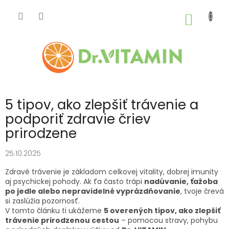
Prejsť
na
NÁKU
obsah
KOŠÍK
5 tipov, ako zlepšiť trávenie a
podporiť zdravie čriev
prirodzene
25.10.2025
Zdravé trávenie je základom celkovej vitality, dobrej imunity
aj psychickej pohody. Ak ťa často trápi
nadúvanie, ťažoba
po jedle alebo nepravidelné vyprázdňovanie
, tvoje črevá
si zaslúžia pozornosť.
V tomto článku ti ukážeme
5 overených tipov, ako zlepšiť
trávenie prirodzenou cestou
– pomocou stravy, pohybu