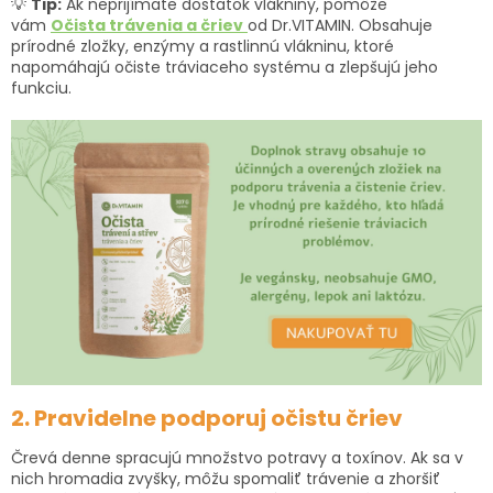
💡
Tip:
Ak neprijímate dostatok vlákniny, pomôže
vám
Očista trávenia a čriev
od Dr.VITAMIN. Obsahuje
prírodné zložky, enzýmy a rastlinnú vlákninu, ktoré
napomáhajú očiste tráviaceho systému a zlepšujú jeho
funkciu.
2. Pravidelne podporuj očistu čriev
Črevá denne spracujú množstvo potravy a toxínov. Ak sa v
nich hromadia zvyšky, môžu spomaliť trávenie a zhoršiť