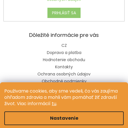
PRIHLÁSIŤ SA
Dôležité informácie pre vás
CZ
Doprava a platba
Hodnotenie obchodu
Kontakty
Ochrana osobných údajov
Obchodné podmienky
Pravidlá súťaže na sociálnych sieťach
Použivame cookies, aby sme vedeli, čo vás zaujíma
ohľadom zdravia a mohli vám pomáhať žiť zdravší
život. Viac informácií
tu
.
Vytvoril Shoptet
Nastavenie