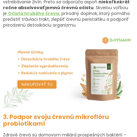
vstrebávanie živín. Preto sa odporúča aspoň
niekoľkokrát
ročne absolvovať jemnú črevnú očistu
. Skvelou voľbou
je
Očista hrubého čreva,
prírodný doplnok, ktorý pomáha
prečistiť tráviaci trakt, zlepšiť črevnú peristaltiku a podporiť
prirodzenú detoxikáciu organizmu.
3. Podpor svoju črevnú mikroflóru
probiotikami
Zdravé črevá sú domovom miliárd prospešných baktérií –