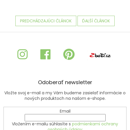
PREDCHÁDZAJÚCI ČLÁNOK
ĎALŠÍ ČLÁNOK
Z
á
p
ä
t
i
e
Odoberať newsletter
Vložte svoj e-mail a my Vám budeme zasielať informácie o
nových produktoch na našom e-shope.
Email
Vložením e-mailu súhlasíte s
podmienkami ochrany
osobných údajov