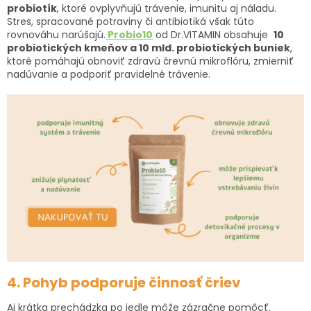
probiotík
, ktoré ovplyvňujú trávenie, imunitu aj náladu.
Stres, spracované potraviny či antibiotiká však túto
rovnováhu narúšajú.
Probio10
od Dr.VITAMIN obsahuje
10
probiotických kmeňov a 10 mld. probiotických buniek
,
ktoré pomáhajú obnoviť zdravú črevnú mikroflóru, zmierniť
nadúvanie a podporiť pravidelné trávenie.
4. Pohyb podporuje činnosť čriev
Aj krátka prechádzka po jedle môže zázračne pomôcť.