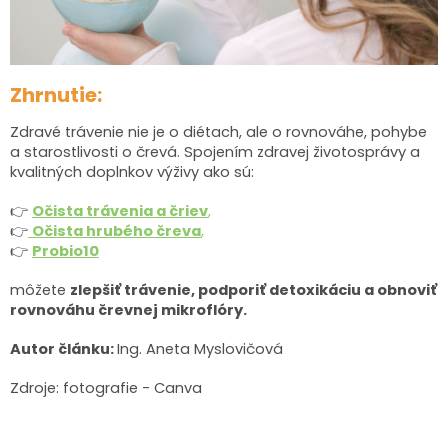
Zhrnutie:
Zdravé trávenie nie je o diétach, ale o rovnováhe, pohybe
a starostlivosti o črevá.
Spojením zdravej životosprávy a
kvalitných doplnkov výživy ako sú:
👉
Očista trávenia a čriev
,
👉
Očista hrubého čreva
,
👉
Probio10
môžete
zlepšiť trávenie, podporiť detoxikáciu a obnoviť
rovnováhu črevnej mikroflóry.
Autor článku:
Ing. Aneta Myslovičová
Zdroje: fotografie - Canva