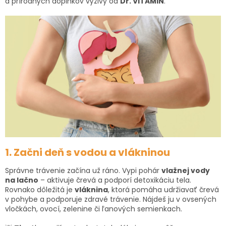
a prírodných doplnkov výživy od
Dr. VITAMIN
.
1. Začni deň s vodou a vlákninou
Správne trávenie začína už ráno. Vypi pohár
vlažnej vody
na lačno
– aktivuje črevá a podporí detoxikáciu tela.
Rovnako dôležitá je
vláknina
, ktorá pomáha udržiavať črevá
v pohybe a podporuje zdravé trávenie. Nájdeš ju v ovsených
vločkách, ovocí, zelenine či ľanových semienkach.