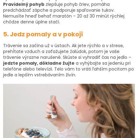
Pravidelný pohyb
zlepšuje pohyb čriev, pomáha
predchádzať zápche a podporuje spaľovanie tukov.
Nemusíte hneď behať maratón – 20 až 30 minút rýchlej
chôdze denne úplne stačí.
5. Jedz pomaly a v pokoji
Trávenie sa začína už v ústach. Ak jete rýchlo a v strese,
prehĺtate vzduch a zaťažujete žalúdok, potom je vaše
trávenie výrazne narušené. Skúste si vyhradiť čas na jedlo –
jedzte pomaly, dôkladne žujte
a vyhýbajte sa jedeniu pri
telefóne alebo televízii. Telo vám to vráti ľahším pocitom po
jedle a lepším vstrebávaním živín.