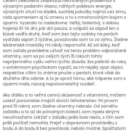
Okrem celkového zvládnutia nechcených problémov s
výrazným padaním vlasov, náhlych poklesov energie,
výrazných chutí na sladké, suchšej pokožky najmä cez zimu,
rada spomeniem aj tú zmenu a to s mnohoročným bojom s
oparmi. Vyzeralo to nasledovne: Veľký, bolestivý, s dobou
hojenia 10-14 dní, pár dní pauza, a vzápätí sa objavil len o
kúsok vedľa druhý. Keď som bez tejto ozdoby na perách
vydržala aspoň 3 týždne, považovala som to za výhru. Žiadne
lekárenské mastičky mi nikdy nepomohli. Až od doby, keď
som začala pravidelne užívať na tento problém odporúčané
vitamíny, som sa po celých tých 15 rokoch tohto
nepríjemného cyklu veľmi rýchlo zbavila. Iba párkrát do roka,
v extrémnom psychickom vypätí, sa mi nejaký opar objaví,
respektíve cítim to známe pnutie v perách, ktoré však do
druhého dňa odznie. A to je oproti tomu, aké trápenie som s
oparmi mala, naozaj neporovnateľný rozdiel!
Ako ďalšiu a to veľmi cennú skúsenosť s vitamínmi, môžem
uviesť porovnanie mojich dvoch tehotenstiev. Pri prvom
pred 10 rokmi, som žiadne vitamíny nebrala. Od samého
začiatku a to až do pôrodných bolestí, som trpela silnými
nevoľnosťami. Udržať v žalúdku jedlo bolo niečo, s čím som
príliš počítať nemohla. Prejsť v dopravnom prostriedku z
bodu A do bodu B bez prestávok, nebolo možné. Spúšťačom