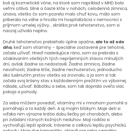
boli aj kozmetické vône, na ktoré som napríklad v MHD bola
veľmi citlivá. Silné a časté kŕče v nohách, celodenná zimnica,
únava, všetko čo som pozrela malo chuť kovu, málo som
priberala na váhe a hrozila mi hospitalizácia v nemocnici s
príjmom umelej výživy... skrátka prvé tehotenstvo, som si
naozaj užívala naplno.
Druhé tehotenstvo prebiehalo úplne opačne,
ale to až odo
dňa
, keď som vitamíny – špeciálne zostavené pre tehotné,
začala užívať. Hneď nasledujúce ráno, som sa prebrala s
očakávaním všetkých tých nepríjemných stavov minulých
dní, avšak žiadne sa nedostavili. Žiadna zimnica, žiadne
nevoľnosti, žiadne kŕče, žiadne nechutenstvo, jednoducho
ako lusknutím prstov všetko sa zrovnalo, a ja som si tak
začala svoj krásny stav s každodenným prežitím vo výbornej
nálade, užívať. Bábätku a sebe, som tak dopriala oveľa viac
pokoja a pohody.
Za seba môžem povedať, vitamíny mi v mnohom pomohli a
pomáhajú a to každý deň. A aj mojim blízkym. Moje deti si
vďaka nim výrazne krátia dobu liečby pri chorobách, alebo
pri zvládaní rôznych kožných neduhov. Moji rodičia si
vychvaľujú lepší spánok, trávenie a celkovú lepšiu psychickú
pohodu. Moje dve kamarátky, objavili pre seba cenného