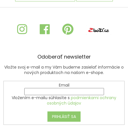
Z
á
p
ä
t
i
e
Odoberať newsletter
Vložte svoj e-mail a my Vám budeme zasielať informácie o
nových produktoch na našom e-shope.
Email
Vložením e-mailu súhlasíte s
podmienkami ochrany
osobných údajov
PRIHLÁSIŤ SA