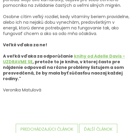
pomocníka na zvládanie častých a veľmi silných migrén.
Osobne cítim veľký rozdiel, kedy vitamíny beriem pravidelne,
alebo ich na nejakú dobu vynechám, predovšetkým v
energii, ktorú denne potrebujem na fungovanie tak, ako
fungovať chcem a ako sa odo mňa očakáva.
Veľké vďaka za ne!
A veľká vďaka za odporúčanie
knihy od Adelle Davis -
UZDRAVME SE
, pretože to je kniha, v ktorej často pre
nájdenie odpovedí na rôzne problémy listujem a som
presvedčená, že by mala byť súčasťou naozaj každej
rodiny."
Veronika Matulová
PREDCHÁDZAJÚCI ČLÁNOK
ĎALŠÍ ČLÁNOK