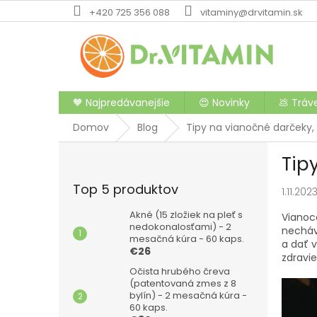
Prejsť
+420 725 356 088
vitaminy@drvitamin.sk
na
obsah
🧡 Najpredávanejšie
😍 Novinky
💩 Tráv
Domov
Blog
Tipy na vianočné darčeky,
B
Tip
o
č
Top 5 produktov
1.11.202
n
ý
Akné (15 zložiek na pleť s
Vianoce
p
nedokonalosťami) - 2
necháv
mesačná kúra - 60 kaps.
a
a dať 
€26
n
zdravie
e
Očista hrubého čreva
(patentovaná zmes z 8
l
bylín) - 2 mesačná kúra -
60 kaps.