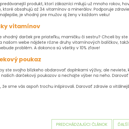
predávanejší produkt, ktorí zákazníci milujú už mnoho rokov, ho
, ktoré obsahujú až 34 vitamínov a minerálov. Podporuje zdravie
 najlepšie, je vhodný pre mužov aj ženy v každom veku!
čky vitamínov
e vhodný darček pre priateľku, mamičku či sestru? Chceli by ste
a našom webe nájdete rôzne druhy vitamínových balíčkov, takže
 nebude problém. A dokonca sú všetky v 10% zľave!
ekový poukaz
 by ste svojho blízkeho obdarovať doplnkami výživy, ale neviete
z našich darčekový poukazov a nechajte výber na neho. Darovať
 že sme vás aspoň trochu inšpirovali. Darovať zdravie a vitálnejší
PREDCHÁDZAJÚCI ČLÁNOK
ĎALŠ