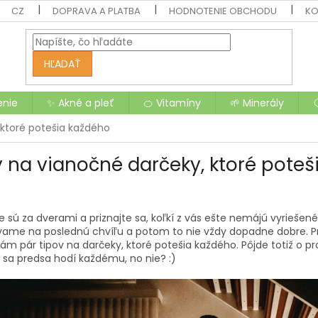
CZ
DOPRAVA A PLATBA
HODNOTENIE OBCHODU
KO
HĽADAŤ
enie
✨ Akné a pleť
🍊 Vitamíny
🌱 Minerály
 ktoré potešia každého
y na vianočné darčeky, ktoré pote
3
 sú za dverami a priznajte sa, koľkí z vás ešte nemájú vyriešené
ame na poslednú chvíľu a potom to nie vždy dopadne dobre. Pr
vám pár tipov na darčeky, ktoré potešia každého. Pôjde totiž o 
 sa predsa hodí každému, no nie? :)