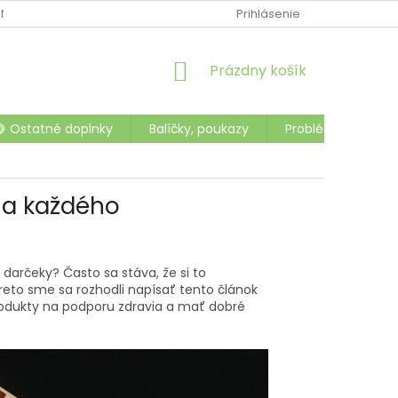
NTAKTY
OCHRANA OSOBNÝCH ÚDAJOV
Prihlásenie
OBCHODNÉ PODMI
NÁKUPNÝ
Prázdny košík
KOŠÍK
🍋 Ostatné doplnky
Balíčky, poukazy
Problémy a choro
šia každého
 darčeky? Často sa stáva, že si to
eto sme sa rozhodli napísať tento článok
produkty na podporu zdravia a mať dobré