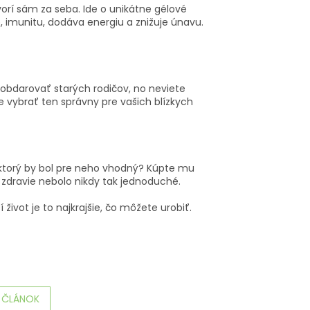
vorí sám za seba. Ide o unikátne gélové
, imunitu, dodáva energiu a znižuje únavu.
 obdarovať starých rodičov, no neviete
 vybrať ten správny pre vašich blízkych
, ktorý by bol pre neho vhodný? Kúpte mu
 zdravie nebolo nikdy tak jednoduché.
 život je to najkrajšie, čo môžete urobiť.
Í ČLÁNOK