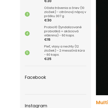
€30
Očista trávenia a čriev (10
zložiek) - citrónový nápoj v
prášku 307 g
€30
Probio10 (tyndalizované
probiotiká + akáciová
vláknina) - 60 kaps.
€15
Pleť, vlasy a nechty (12
zložiek) - 2 mesačná kúra
- 60 kaps.
€25
Facebook
Mult
Instagram