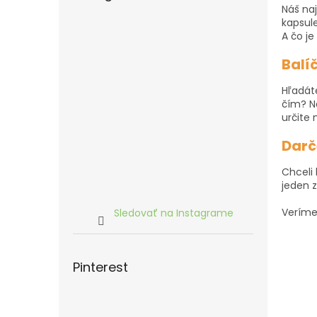
Náš naj
kapsule
A čo je
Balí
Hľadát
čím? N
určite
Darč
Chceli
jeden 
Veríme,
Sledovať na Instagrame
Pinterest